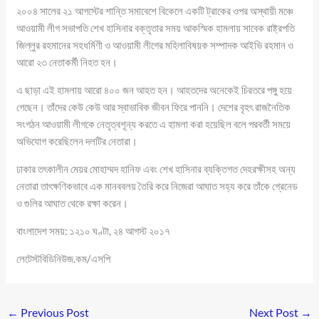
২০০৪ সালের ২১ আগস্টের শান্তি সমাবেশে বিকেলে একটি ট্রাকের ওপর অস্থায়ী মঞ্চে
আওয়ামী লীগ সভাপতি শেখ হাসিনার বক্তৃতার সময় আকস্মিক হামলায় সাবেক রাষ্ট্রপতি
জিল্লুর রহমানের সহধর্মিণী ও আওয়ামী লীগের মহিলাবিষয়ক সম্পাদক আইভি রহমান ও
আরো ২৩ নেতাকর্মী নিহত হন।
এ ছাড়া এই হামলায় আরো ৪০০ জন আহত হন। আহতদের অনেকেই চিরতরে পঙ্গু হয়ে
গেছেন। তাঁদের কেউ কেউ আর স্বাভাবিক জীবন ফিরে পাননি। দেশের বৃহৎ রাজনৈতিক
সংগঠন আওয়ামী লীগকে নেতৃত্বশূন্য করতে এ হামলা করা হয়েছিল বলে পরবর্তী সময়ে
অভিযোগ করেছিলেন দলটির নেতারা।
ঢাকার তৎকালীন মেয়র মোহাম্মদ হানিফ এবং শেখ হাসিনার ব্যক্তিগত দেহরক্ষীসহ অন্য
নেতারা তাৎক্ষণিকভাবে এক মানববলয় তৈরি করে নিজেরা আঘাত সহ্য করে তাঁকে গ্রেনেড
ও গুলির আঘাত থেকে রক্ষা করেন।
বাংলাদেশ সময়: ১২১০ ঘণ্টা, ২৪ আগস্ট ২০১৭
লেটেস্টবিডিনিউজ.কম/এসপি
←
Previous Post
Next Post
→