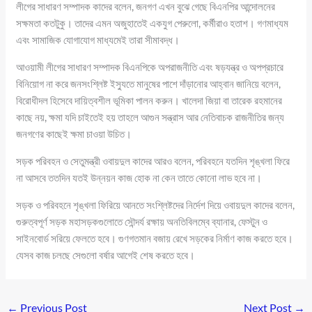
লীগের সাধারণ সম্পাদক কাদের বলেন, জনগণ এখন বুঝে গেছে বিএনপির আন্দোলনের
সক্ষমতা কতটুকু। তাদের এমন অজুহাতেই একযুগ পেরুলো, কর্মীরাও হতাশ। গণমাধ্যম
এবং সামাজিক যোগাযোগ মাধ্যমেই তারা সীমাবদ্ধ।
আওয়ামী লীগের সাধারণ সম্পাদক বিএনপিকে অপরাজনীতি এবং ষড়যন্ত্র ও অপপ্রচারে
বিনিয়োগ না করে জনসংশ্লিষ্ট ইস্যুতে মানুষের পাশে দাঁড়ানোর আহ্বান জানিয়ে বলেন,
বিরোধীদল হিসেবে দায়িত্বশীল ভূমিকা পালন করুন। খালেদা জিয়া বা তারেক রহমানের
কাছে নয়, ক্ষমা যদি চাইতেই হয় তাহলে আগুন সন্ত্রাস আর নেতিবাচক রাজনীতির জন্য
জনগণের কাছেই ক্ষমা চাওয়া উচিত।
সড়ক পরিবহন ও সেতুমন্ত্রী ওবায়দুল কাদের আরও বলেন, পরিবহনে যতদিন শৃঙ্খলা ফিরে
না আসবে ততদিন যতই উন্নয়ন কাজ হোক না কেন তাতে কোনো লাভ হবে না।
সড়ক ও পরিবহনে শৃঙ্খলা ফিরিয়ে আনতে সংশ্লিষ্টদের নির্দেশ দিয়ে ওবায়দুল কাদের বলেন,
গুরুত্বপূর্ণ সড়ক মহাসড়কগুলোতে সৌন্দর্য রক্ষায় অনতিবিলম্বে ব্যানার, ফেস্টুন ও
সাইনবোর্ড সরিয়ে ফেলতে হবে। গুণগতমান বজায় রেখে সড়কের নির্মাণ কাজ করতে হবে।
যেসব কাজ চলছে সেগুলো বর্ষার আগেই শেষ করতে হবে।
←
Previous Post
Next Post
→