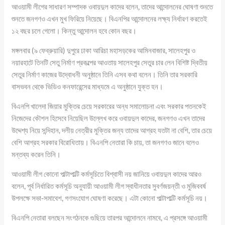
আওয়ামী লীগের সাধারণ সম্পাদক ওবায়দুল কাদের বলেন, তাদের আন্দোলনের ঘোষণা শুনতে
শুনতে জনগণও এখন মুখ ফিরিয়ে নিয়েছে। বিএনপির আন্দোলনের লক্ষ্য নির্ধারণ করতেই
১২ বছর চলে গেলো। কিন্তু আন্দোলন হবে কোন বছর।
মঙ্গলবার (৯ ফেব্রুয়ারি) দুপুরে ঢাকা আরিচা মহাসড়কের আমিনবাজার, সালেহপুর ও
নয়ারহাটে তিনটি সেতু নির্মাণ প্রকল্পের আওতায় সালেহপুর সেতুর চার লেন বিশিষ্ট দ্বিতীয়
সেতুর নির্মাণ কাজের উদ্বোধনী অনুষ্ঠানে তিনি এসব কথা বলেন। তিনি তার সরকারি
বাসভবন থেকে ভিডিও কনফারেন্সের মাধ্যমে এ অনুষ্ঠানে যুক্ত হন।
বিএনপি খালেদা জিয়ার মুক্তির চেয়ে সরকারের অন্ধ সমালোচনা এবং সরকার পতনকেই
নিজেদের কৌশল হিসেবে নিয়েছিল উল্লেখ করে ওবায়দুল কাদের, জনগণও এখন তাদের
উদ্দেশ্য নিয়ে সন্দিহান, দলীয় নেত্রীর মুক্তির জন্য তাদের আগ্রহ যতটা না বেশি, তার চেয়ে
বেশি আগ্রহ সরকার বিরোধিতায়। বিএনপি নেতারা কি চায়, তা জনগণও জানে বলেও
মন্তব্য করেন তিনি।
আওয়ামী লীগ কোনো পাল্টাপাল্টি কর্মসূচিতে বিশ্বাসী নয় জানিয়ে ওবায়দুল কাদের আরও
বলেন, পূর্ব নির্ধারিত কর্মসূচি অনুযায়ী আওয়ামী লীগ স্বাধীনতার সুবর্ণজয়ন্তী ও মুজিববর্ষ
উপলক্ষে সভা-সমাবেশ, গণসংযোগ ঘোষণা করেছে। এটা কোনো পাল্টাপাল্টি কর্মসূচি নয়।
বিএনপি নেতারা বলছেন সংগঠনকে গুছিয়ে তারপর আন্দোলনে নামবে, এ প্রসঙ্গে আওয়ামী