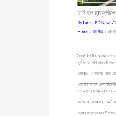
ঢাবি হল ছাত্রলীগে
By
Latest BD News
/
Home
রাজনীতি
ঢাবি হ
বৈষম্যবিরোধী ছাত্র আন্দোলনে 
সূর্যসেন হল শাখা ছাত্রলীগের
রোববার (২৭ অক্টোবর) ঢাকা মে
এতে বলা হয়েছে, বৈষম্যবিরোধী
ছাত্রলীগের সাংগঠনিক সম্পাদক 
এর আগে, রোববার (২৭ অক্টোবর)
মামলার অন্যতম আসামী হলেন, ছাত