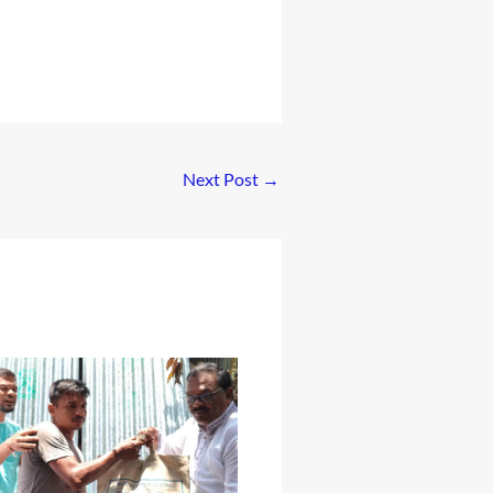
Next Post
→