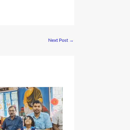
Next Post
→