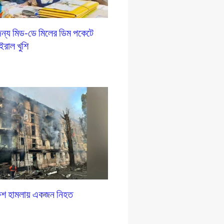
ন্য মিড-ডে মিলের ডিম পকেটে
ইরাল খুশি
রুশ হামলায় একজন নিহত