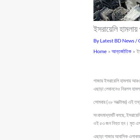
ইসরায়েলি হামলায়
By
Latest BD News
/
Home
আন্তর্জাতিক
ই
গাজায় ইসরায়েলি হামলায় আরও
এছাড়া লেবাননেও নিরলস হামল
সোমবার (২৮ অক্টোবর) এই তথ
সংবাদমাধ্যমটি বলছে, ইসরায়ে
ওই ৫৩ জন নিহত হন। মৃত এসব 
এছাড়া গাজার আবাসিক এলাকায