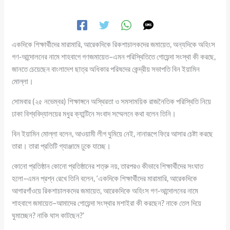
একদিকে শিক্ষার্থীদের মারামারি, আরেকদিকে রিকশাচালকদের জমায়েত, অন্যদিকে অহিংস
গণ-আন্দোলনের নামে শাহবাগে গণজমায়েত–এমন পরিস্থিতিতে গোয়েন্দা সংস্থা কী করছে,
জানতে চেয়েছেন বাংলাদেশ ছাত্র অধিকার পরিষদের কেন্দ্রীয় সভাপতি বিন ইয়ামিন
মোল্লা।
সোমবার (২৫ নভেম্বর) শিক্ষাঙ্গনে অস্থিরতা ও সমসাময়িক রাজনৈতিক পরিস্থিতি নিয়ে
ঢাকা বিশ্ববিদ্যালয়ের মধুর ক্যান্টিনে সংবাদ সম্মেলনে কথা বলেন তিনি।
বিন ইয়ামিন মোল্লা বলেন, আওয়ামী লীগ ঘুমিয়ে নেই, নানারূপে ফিরে আসার চেষ্টা করছে
তারা। তারা প্রতিটি গ্যাঞ্জামে ঢুকে যাচ্ছে।
কোনো প্রতিষ্ঠান কোনো প্রতিষ্ঠানের শত্রু নয়, তারপরও কীভাবে শিক্ষার্থীদের সংঘাত
হলো–এমন প্রশ্ন রেখে তিনি বলেন, ‘একদিকে শিক্ষার্থীদের মারামারি, আরেকদিকে
আগারগাঁওয়ে রিকশাচালকদের জমায়েত, আরেকদিকে অহিংস গণ-আন্দোলনের নামে
শাহবাগে জমায়েত–আমাদের গোয়েন্দা সংস্থার মশাইরা কী করছেন? নাকে তেল দিয়ে
ঘুমাচ্ছেন? নাকি ঘাস কাটছেন?’