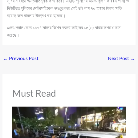
সৃষ্টির মাধ্যমে অন্তর্ঘাতমূলক কাজ করে। এছাড়া পুলিশের আর্মড পুলিশ কার (এপিসি) ও
ডিউটিরত পুলিশের মোটরসাইকেল ভাঙচুর করে মোট দুই লাখ ৭০ হাজার টাকার ক্ষতি
হয়েছে বলে মামলায় উল্লেখ করা হয়েছে।
এতে পেনাল কোড ১৯৭৪ সালের বিশেষ ক্ষমতা আইনের ১৫(৩) ধারার অপরাধ আনা
হয়েছে।
←
Previous Post
Next Post
→
Must Read