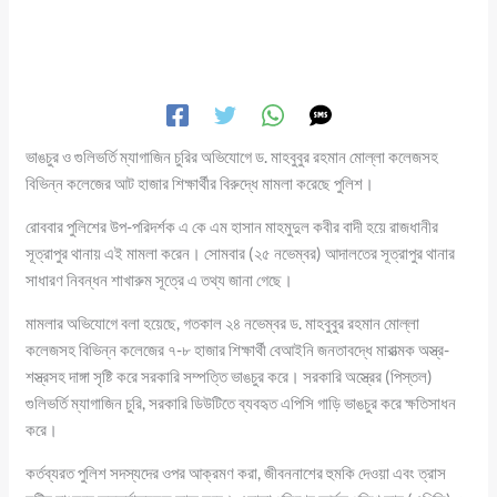
ভাঙচুর ও গুলিভর্তি ম্যাগাজিন চুরির অভিযোগে ড. মাহবুবুর রহমান মোল্লা কলেজসহ
বিভিন্ন কলেজের আট হাজার শিক্ষার্থীর বিরুদ্ধে মামলা করেছে পুলিশ।
রোববার পুলিশের উপ-পরিদর্শক এ কে এম হাসান মাহমুদুল কবীর বাদী হয়ে রাজধানীর
সূত্রাপুর থানায় এই মামলা করেন। সোমবার (২৫ নভেম্বর) আদালতের সূত্রাপুর থানার
সাধারণ নিবন্ধন শাখারুম সূত্রে এ তথ্য জানা গেছে।
মামলার অভিযোগে বলা হয়েছে, গতকাল ২৪ নভেম্বর ড. মাহবুবুর রহমান মোল্লা
কলেজসহ বিভিন্ন কলেজের ৭-৮ হাজার শিক্ষার্থী বেআইনি জনতাবদ্ধে মারাত্মক অস্ত্র-
শস্ত্রসহ দাঙ্গা সৃষ্টি করে সরকারি সম্পত্তি ভাঙচুর করে। সরকারি অস্ত্রের (পিস্তল)
গুলিভর্তি ম্যাগাজিন চুরি, সরকারি ডিউটিতে ব্যবহৃত এপিসি গাড়ি ভাঙচুর করে ক্ষতিসাধন
করে।
কর্তব্যরত পুলিশ সদস্যদের ওপর আক্রমণ করা, জীবননাশের হুমকি দেওয়া এবং ত্রাস