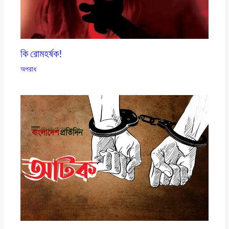
কি রোমহর্ষক!
অপরাধ