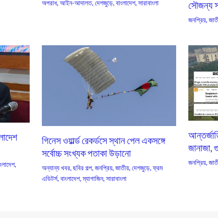
অপরাধ
,
আইন-আদালত
,
দেশজুড়ে
,
বাংলাদেশ
,
সারাবাংলা
সৌজন্য সা
জনপ্রিয়
,
জাতী
আন্তর্জা
ংলাদেশ
গিনেস ওয়ার্ল্ড রেকর্ডসে স্থান পেল একসঙ্গে
জানাজা, গ
সর্বোচ্চ সংখ্যক পতাকা উড়ানো
জনপ্রিয়
,
জাতী
ংলাদেশ
,
অন্যান্য খবর
,
ছবির গল্প
,
জনপ্রিয়
,
জাতীয়
,
দেশজুড়ে
,
ফ্রম
এডিটর্স
,
বাংলাদেশ
,
ম্যাগাজিন
,
সারাবাংলা