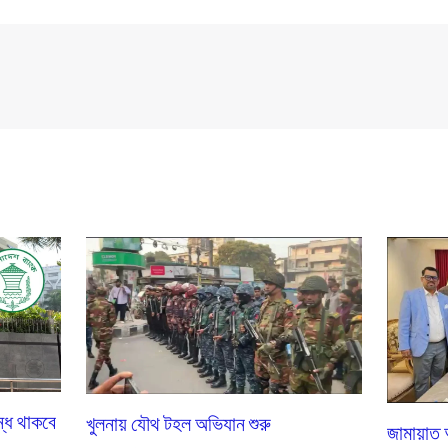
বন্ধ থাকবে
খুলনায় যৌথ টহল অভিযান শুরু
জামায়াত 