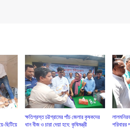
ক্ষতিগ্রস্ত চট্টগ্রামের পাঁচ জেলার কৃষকদের
লালমনিরহা
য়ে-ছিটিয়ে
ধান বীজ ও চারা দেয়া হবে: কৃষিমন্ত্রী
পরিবারর পা