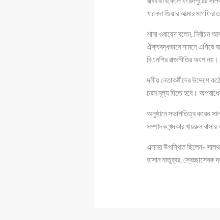
রবিবার বিকেলে ফরিদপুরের সালথ
খালেদা জিয়ার আত্মার মাগফি
শামা ওবায়েদ বলেন, নির্বাচন 
ঐক্যবদ্ধভাবে সামনে এগিয়ে য
বিএনপির রাজনীতির অংশ নয়।
দলীয় নেতাকর্মীদের উদ্দেশে কঠ
চরম মূল্য দিতে হবে। অপরাধ
অনুষ্ঠানে সভাপতিত্ব করেন সা
সম্পাদক খন্দকার খায়রুল বাস
এসময় উপস্থিত ছিলেন- সালথা 
হাসান মাতুব্বর, স্বেচ্ছাসেব