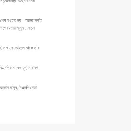
রধানমন্ত্রী মরহুমা বেগম
খনো শেষ হওয়ার নয়। আমরা সবাই
নগণের ওপর জুলুম চালানো
 জড়িত থাকে, তাহলে তাকে তার
এনপির সাবেক যুগ্ম সাধারণ
হমান মাসুদ, বিএনপি নেতা