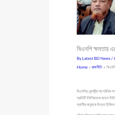
বিএনপি ক্ষমতায় এল
By
Latest BD News
/
Home
রাজনীতি
বিএনপি
বিএনপির কেন্দ্রীয় সাংগঠনিক স
প্রতিটি ইউনিয়নকে মডেল ইউনি
স্থানীয় মানুষকে উন্নত চিকিৎ