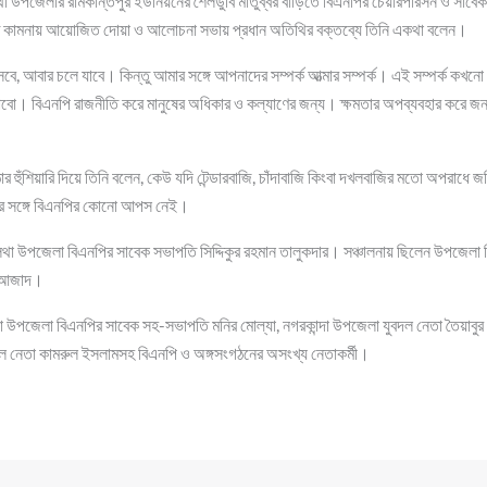
া উপজেলার রামকান্তপুর ইউনিয়নের শৈলডুবি মাতুব্বর বাড়িতে বিএনপির চেয়ারপারসন ও সাবেক প্
রাত কামনায় আয়োজিত দোয়া ও আলোচনা সভায় প্রধান অতিথির বক্তব্যে তিনি একথা বলেন।
আসবে, আবার চলে যাবে। কিন্তু আমার সঙ্গে আপনাদের সম্পর্ক আত্মার সম্পর্ক। এই সম্পর্ক ক
াবো। বিএনপি রাজনীতি করে মানুষের অধিকার ও কল্যাণের জন্য। ক্ষমতার অপব্যবহার করে জ
োর হুঁশিয়ারি দিয়ে তিনি বলেন, কেউ যদি টেন্ডারবাজি, চাঁদাবাজি কিংবা দখলবাজির মতো অপরাধে
ের সঙ্গে বিএনপির কোনো আপস নেই।
লথা উপজেলা বিএনপির সাবেক সভাপতি সিদ্দিকুর রহমান তালুকদার। সঞ্চালনায় ছিলেন উপজেলা বি
ার আজাদ।
উপজেলা বিএনপির সাবেক সহ-সভাপতি মনির মোল্যা, নগরকান্দা উপজেলা যুবদল নেতা তৈয়াবুর র
ক দল নেতা কামরুল ইসলামসহ বিএনপি ও অঙ্গসংগঠনের অসংখ্য নেতাকর্মী।