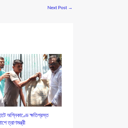
Next Post
→
টে অগ্নিকাণ্ডে ক্ষতিগ্রস্ত
শে ত্রাণমন্ত্রী