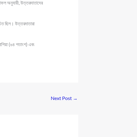
ফলাফল অনুযায়ী, উত্তরদাতাদের
রিচিত ছিল। উত্তরদাতারা
 রাশিয়া (৬৪ শতাংশ) এবং
Next Post
→