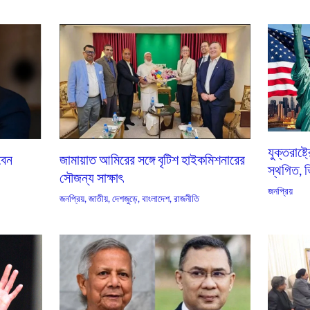
যুক্তরাষ্
বেন
জামায়াত আমিরের সঙ্গে বৃটিশ হাইকমিশনারের
স্থগিত, ভ
সৌজন্য সাক্ষাৎ
জনপ্রিয়
জনপ্রিয়
,
জাতীয়
,
দেশজুড়ে
,
বাংলাদেশ
,
রাজনীতি