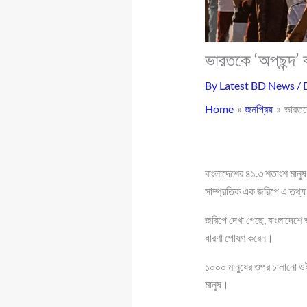
ভারতকে ‘অপছন্দ’
By
Latest BD News
/
Home
জনপ্রিয়
ভারতক
বাংলাদেশের ৪১.৩ শতাংশ মানু
সাম্প্রতিক এক জরিপে এ তথ্
জরিপে দেখা গেছে, বাংলাদেশে 
ধারণা পোষণ করেন।
১০০০ মানুষের ওপর চালানো ওই
মানুষ।