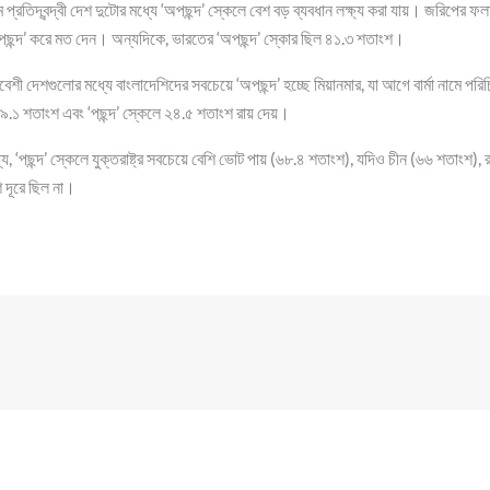
 প্রতিদ্বন্দ্বী দেশ দুটোর মধ্যে ‘অপছন্দ’ স্কেলে বেশ বড় ব্যবধান লক্ষ্য করা যায়। জরিপের 
ছন্দ’ করে মত দেন। অন্যদিকে, ভারতের ‘অপছন্দ’ স্কোর ছিল ৪১.৩ শতাংশ।
েশী দেশগুলোর মধ্যে বাংলাদেশিদের সবচেয়ে ‘অপছন্দ’ হচ্ছে মিয়ানমার, যা আগে বার্মা নামে প
৫৯.১ শতাংশ এবং ‘পছন্দ’ স্কেলে ২৪.৫ শতাংশ রায় দেয়।
যে, ‘পছন্দ’ স্কেলে যুক্তরাষ্ট্র সবচেয়ে বেশি ভোট পায় (৬৮.৪ শতাংশ), যদিও চীন (৬৬ শতাংশ),
 দূরে ছিল না।