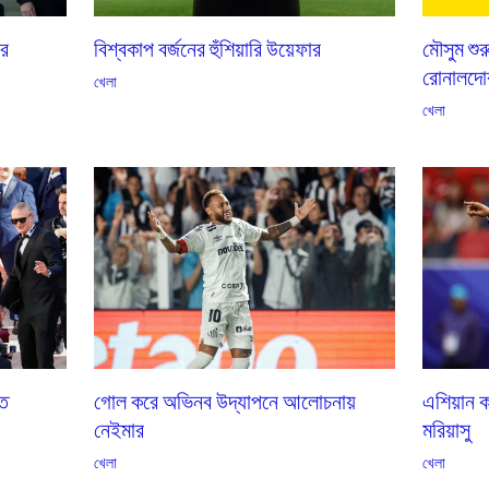
বিশ্বকাপ বর্জনের হুঁশিয়ারি উয়েফার
রে
মৌসুম শু
রোনালদোর
খেলা
খেলা
তে
গোল করে অভিনব উদ্‌যাপনে আলোচনায়
এশিয়ান ক
নেইমার
মরিয়াসু
খেলা
খেলা