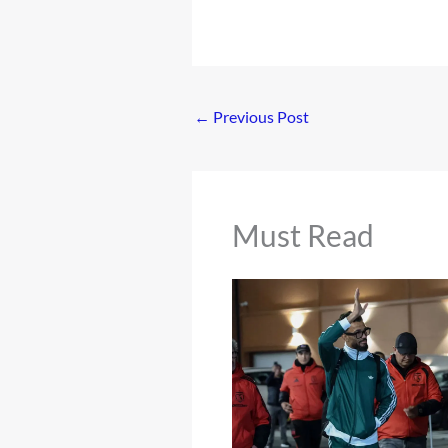
←
Previous Post
Must Read