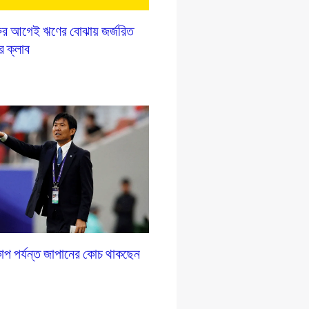
রুর আগেই ঋণের বোঝায় জর্জরিত
 ক্লাব
াপ পর্যন্ত জাপানের কোচ থাকছেন