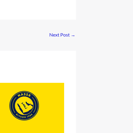
Next Post
→