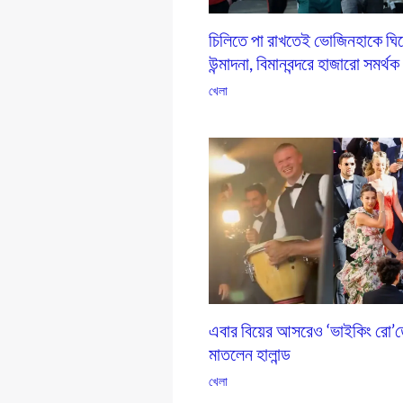
চিলিতে পা রাখতেই ভোজিনহাকে ঘি
উন্মাদনা, বিমানবন্দরে হাজারো সমর্থক
খেলা
এবার বিয়ের আসরেও ‘ভাইকিং রো’
মাতলেন হালান্ড
খেলা