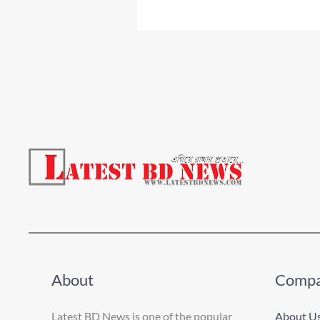
About
Comp
Latest BD News is one of the popular
About U