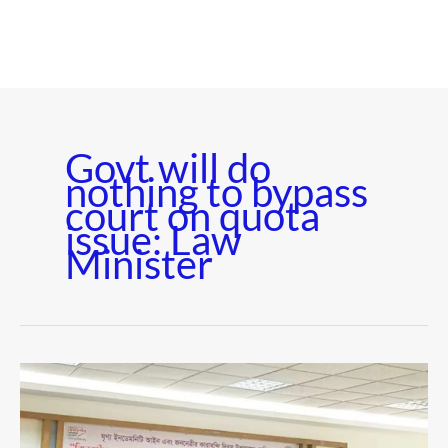
Govt will do
nothing to bypass
court on quota
issue: Law
Minister
কোটা
ইস্যুতে
আদালতকে
পাশ