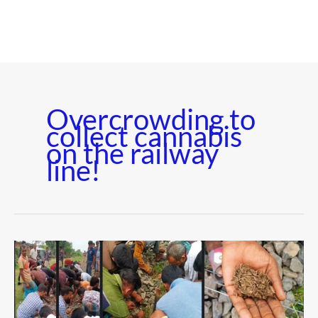
Overcrowding to
collect cannabis
on the railway
line!
রেললাইনে
গাঁজা
কুড়াতে
উপচে
পড়া