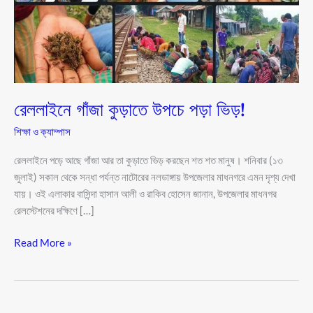
ভিড়!
রেললাইনে গাঁজা কুড়াতে উপচে পড়া ভিড়!
শিক্ষা ও ক্যাম্পাস
রেললাইনে পড়ে আছে গাঁজা আর তা কুড়াতে ভিড় করছেন শত শত মানুষ। শনিবার (১৩
জুলাই) সকাল থেকে সন্ধা পর্যন্ত নাটোরের নলডাঙ্গায় উপজেলার মাধনগরে এমন দৃশ্য দেখা
যায়। ওই এলাকার বাসিন্দা হাসান আলী ও রাকিব হোসেন জানান, উপজেলার মাধনগর
রেলস্টেশনের দক্ষিণে […]
Read More »