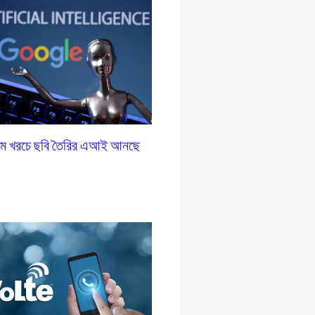
 কম খরচে ছবি তৈরির এআই আনছে