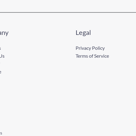
any
Legal
s
Privacy Policy
Us
Terms of Service
e
ws