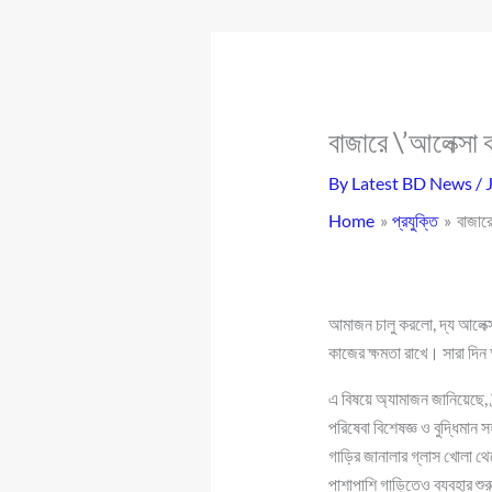
বাজারে \’আলেক্সা ক
By
Latest BD News
/
Home
প্রযুক্তি
বাজারে
আমাজন চালু করলো, দ্য আলেক্সা 
কাজের ক্ষমতা রাখে। সারা দিন
এ বিষয়ে অ্যামাজন জানিয়েছে, ‘
পরিষেবা বিশেষজ্ঞ ও বুদ্ধিমা
গাড়ির জানালার গ্লাস খোলা থে
পাশাপাশি গাড়িতেও ব্যবহার শু