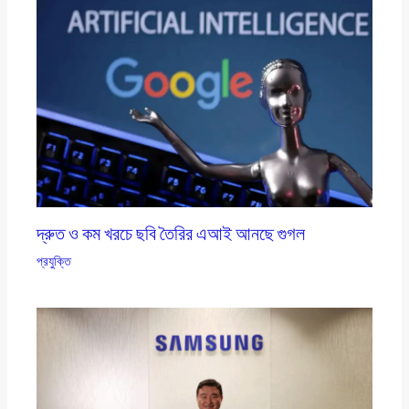
দ্রুত ও কম খরচে ছবি তৈরির এআই আনছে গুগল
প্রযুক্তি