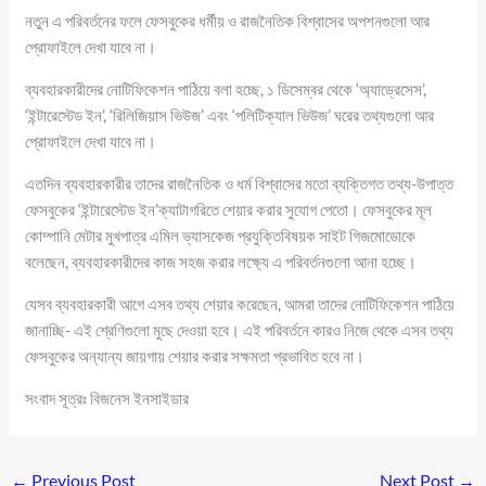
নতুন এ পরিবর্তনের ফলে ফেসবুকের ধর্মীয় ও রাজনৈতিক বিশ্বাসের অপশনগুলো আর
প্রোফাইলে দেখা যাবে না।
ব্যবহারকারীদের নোটিফিকেশন পাঠিয়ে বলা হচ্ছে, ১ ডিসেম্বর থেকে ‘অ্যাড্রেসেস’,
‘ইন্টারেস্টেড ইন’, ‘রিলিজিয়াস ভিউজ’ এবং ‘পলিটিক্যাল ভিউজ’ ঘরের তথ্যগুলো আর
প্রোফাইলে দেখা যাবে না।
এতদিন ব্যবহারকারীর তাদের রাজনৈতিক ও ধর্ম বিশ্বাসের মতো ব্যক্তিগত তথ্য-উপাত্ত
ফেসবুকের ‘ইন্টারেস্টেড ইন’ক্যাটাগরিতে শেয়ার করার সুযোগ পেতো। ফেসবুকের মূল
কোম্পানি মেটার মুখপাত্র এমিল ভ্যাসকেজ প্রযুক্তিবিষয়ক সাইট গিজমোডোকে
বলেছেন, ব্যবহারকারীদের কাজ সহজ করার লক্ষ্যে এ পরিবর্তনগুলো আনা হচ্ছে।
যেসব ব্যবহারকারী আগে এসব তথ্য শেয়ার করেছেন, আমরা তাদের নোটিফিকেশন পাঠিয়ে
জানাচ্ছি- এই শ্রেণিগুলো মুছে দেওয়া হবে। এই পরিবর্তনে কারও নিজে থেকে এসব তথ্য
ফেসবুকের অন্যান্য জায়গায় শেয়ার করার সক্ষমতা প্রভাবিত হবে না।
সংবাদ সূত্রঃ বিজনেস ইনসাইডার
←
Previous Post
Next Post
→