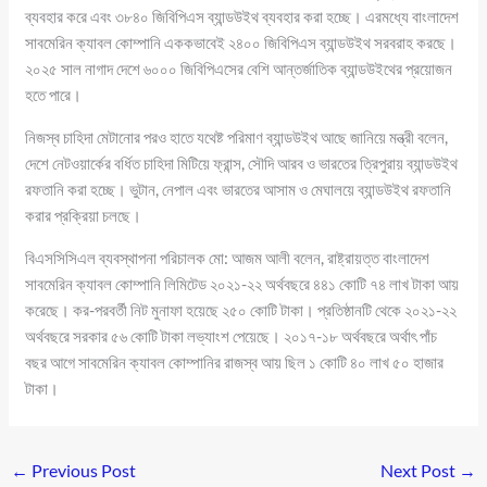
ব্যবহার করে এবং ৩৮৪০ জিবিপিএস ব্যান্ডউইথ ব্যবহার করা হচ্ছে। এরমধ্যে বাংলাদেশ
সাবমেরিন ক্যাবল কোম্পানি এককভাবেই ২৪০০ জিবিপিএস ব্যান্ডউইথ সরবরাহ করছে।
২০২৫ সাল নাগাদ দেশে ৬০০০ জিবিপিএসের বেশি আন্তর্জাতিক ব্যান্ডউইথের প্রয়োজন
হতে পারে।
নিজস্ব চাহিদা মেটানোর পরও হাতে যথেষ্ট পরিমাণ ব্যান্ডউইথ আছে জানিয়ে মন্ত্রী বলেন,
দেশে নেটওয়ার্কের বর্ধিত চাহিদা মিটিয়ে ফ্রান্স, সৌদি আরব ও ভারতের ত্রিপুরায় ব্যান্ডউইথ
রফতানি করা হচ্ছে। ভুটান, নেপাল এবং ভারতের আসাম ও মেঘালয়ে ব্যান্ডউইথ রফতানি
করার প্রক্রিয়া চলছে।
বিএসসিসিএল ব্যবস্থাপনা পরিচালক মো: আজম আলী বলেন, রাষ্ট্রায়ত্ত বাংলাদেশ
সাবমেরিন ক্যাবল কোম্পানি লিমিটেড ২০২১-২২ অর্থবছরে ৪৪১ কোটি ৭৪ লাখ টাকা আয়
করেছে। কর-পরবর্তী নিট মুনাফা হয়েছে ২৫০ কোটি টাকা। প্রতিষ্ঠানটি থেকে ২০২১-২২
অর্থবছরে সরকার ৫৬ কোটি টাকা লভ্যাংশ পেয়েছে। ২০১৭-১৮ অর্থবছরে অর্থাৎ পাঁচ
বছর আগে সাবমেরিন ক্যাবল কোম্পানির রাজস্ব আয় ছিল ১ কোটি ৪০ লাখ ৫০ হাজার
টাকা।
←
Previous Post
Next Post
→