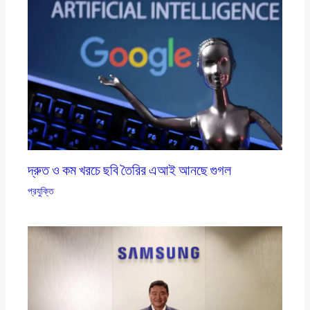
দ্রুত ও কম খরচে ছবি তৈরির এআই আনছে গুগল
প্রযুক্তি