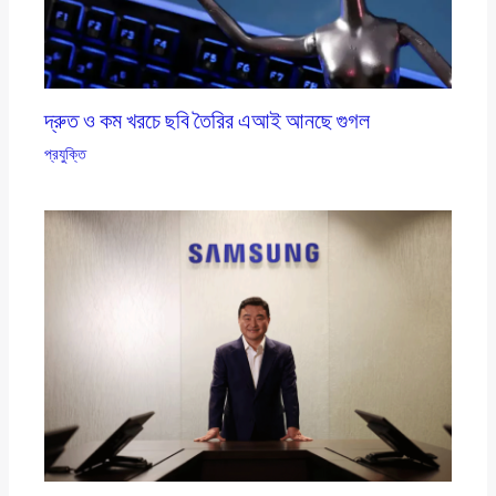
দ্রুত ও কম খরচে ছবি তৈরির এআই আনছে গুগল
প্রযুক্তি