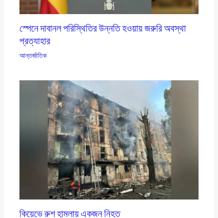
স্পেনে দাবানল পরিস্থিতির উন্নতি হওয়ায় জরুরি অবস্থা
প্রত্যাহার
আন্তর্জাতিক
কিয়েভে রুশ হামলায় একজন নিহত