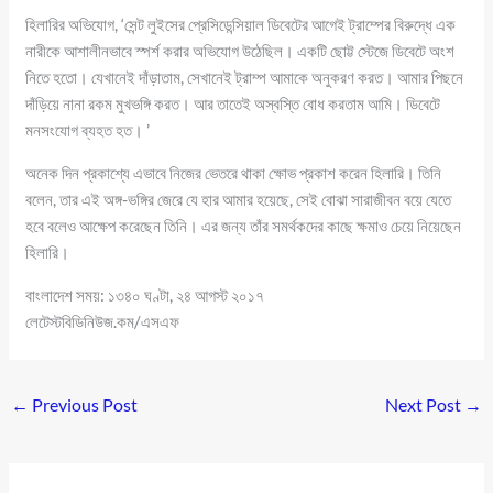
হিলারির অভিযোগ, ‘‌সেন্ট লুইসের প্রেসিডেন্সিয়াল ডিবেটের আগেই ট্রাম্পের বিরুদ্ধে এক
নারীকে আশালীনভাবে স্পর্শ করার অভিযোগ উঠেছিল। একটি ছোট্ট স্টেজে ডিবেটে অংশ
নিতে হতো। যেখানেই দাঁড়াতাম, সেখানেই ট্রাম্প আমাকে অনুকরণ করত। আমার পিছনে
দাঁড়িয়ে নানা রকম মুখভঙ্গি করত। আর তাতেই অস্বস্তি বোধ করতাম আমি। ডিবেটে
মনসংযোগ ব্যহত হত। ’‌
অনেক দিন প্রকাশ্যে এভাবে নিজের ভেতরে থাকা ক্ষোভ প্রকাশ করেন হিলারি। তিনি
বলেন, তার এই অঙ্গ-ভঙ্গির জেরে যে হার আমার হয়েছে, সেই বোঝা সারাজীবন বয়ে যেতে
হবে বলেও আক্ষেপ করেছেন তিনি। এর জন্য তাঁর সমর্থকদের কাছে ক্ষমাও চেয়ে নিয়েছেন
হিলারি।
বাংলাদেশ সময়: ১৩৪০ ঘণ্টা, ২৪ আগস্ট ২০১৭
লেটেস্টবিডিনিউজ.কম/এসএফ
←
Previous Post
Next Post
→