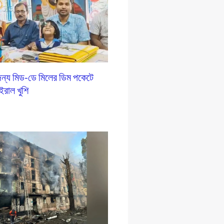
ন্য মিড-ডে মিলের ডিম পকেটে
ইরাল খুশি