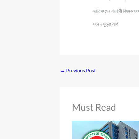
জাতিসংঘের শরণার্থী বিষয়ক সং
সংবাদ সূত্রঃ এপি
←
Previous Post
Must Read