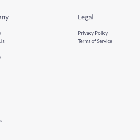
any
Legal
s
Privacy Policy
Us
Terms of Service
e
ws