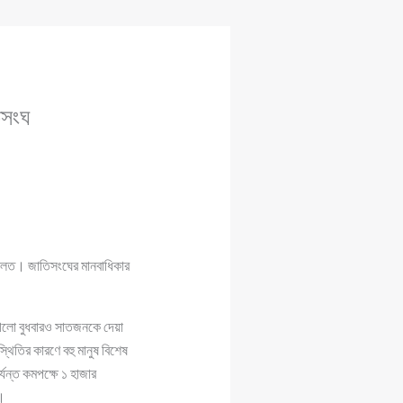
িসংঘ
দালত। জাতিসংঘের মানবাধিকার
 গেলো বুধবারও সাতজনকে দেয়া
্থিতির কারণে বহু মানুষ বিশেষ
্যন্ত কমপক্ষে ১ হাজার
।