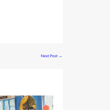
।
Next Post
→