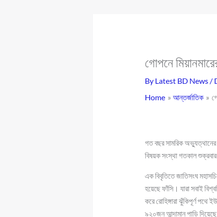
গোপনে মিয়ানমারে
By
Latest BD News
/
Home
আন্তর্জাতিক
গো
গত বছর সামরিক অভ্যুত্থানের
বিষয়ক সংস্থা গতকাল শুক্রবা
এক বিবৃতিতে জাতিসংঘ মহাসচিব
হয়েছে ফাঁসি। যারা সবাই বিশ্ব
করে রোহিঙ্গারা ঝুঁকিপূর্ণ পথ
৯২০জন আন্দামান পাড়ি দিয়েছ