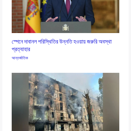
স্পেনে দাবানল পরিস্থিতির উন্নতি হওয়ায় জরুরি অবস্থা
প্রত্যাহার
আন্তর্জাতিক