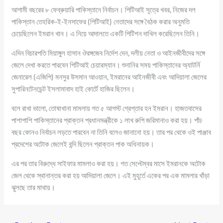
আগামী বছরের ৮ ফেব্রুয়ারি পাকিস্তানে নির্বাচন। পিটিআই সূত্রে খবর, নিজের দল
পাকিস্তান তেহরিক-ই-ইনসাফের (পিটিআই) নেতাদের সঙ্গে বৈঠক করার অনুমতি
চেয়েছিলেন ইমরান খান। এ নিয়ে আদালতে একটি পিটিশন দাখিল করেছিলেন তিনি।
এদিন বিচারপতি মিয়াঙ্গুল হাসান ঔরঙ্গজেব নির্দেশ দেন, দলীয় নেতা ও আইনজীবীদের সঙ্গে
জেলে দেখা করতে পারবেন পিটিআই চেয়ারম্যান। শুনানির সময় পাকিস্তানের অ্যাটর্নি
জেনারেল (এজিপি) মনসুর উসমান আওয়ান, ইমরানের আইনজীবী এবং আদিয়ালা জেলের
সুপারিনটেনডেন্ট ইসলামাবাদ হাই কোর্টে হাজির ছিলেন।
বলে রাখা ভালো, তোষাখানা মামলায় গত ৫ আগস্ট গ্রেপ্তার হন ইমরান। হাজতবাসের
পাশাপাশি পাকিস্তানের প্রাক্তন প্রধানমন্ত্রীকে ১ লাখ রুপি জরিমানাও করা হয়। পাঁচ
বছর কোনও নির্বাচন লড়তে পারবেন না তিনি বলেও জানানো হয়। তার পর থেকে ওই পাঞ্জাব
প্রদেশের অটোক জেলেই বন্দি ছিলেন প্রাক্তন পাক অধিনায়ক।
এর পর তার বিরুদ্ধে সাইফার মামলাও করা হয়। গত সেপ্টেম্বর মাসে ইমরানকে অটোক
জেল থেকে স্থানান্তর করা হয় আদিয়ালা জেলে। এই মুহূর্তে একের পর এক মামলার খাঁড়া
ঝুলছে তার মাথায়।