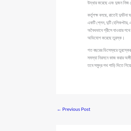
উদ্ধার করেছে এবং দুজন নি
কর্তৃপক্ষ বলছে, রাতেই দুর্ঘট
একটি প্লেন, দুটি হেলিকপ্টার,
অবৈধভাবে গ্রীসে যাওয়ার পথে 
অভিযোগ করেছে তুরস্ক।
গত বছরের ডিসেম্বরে তুরস্কের
সমস্যা নিরসনে কাজ করার অঙ্
তবে সমুদ্র পথ পাড়ি দিতে গিয়ে
←
Previous Post