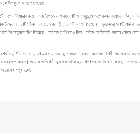
জ থেকে উপকূলে আসতে পেরেছে।
না ঘটে। গোকসিয়াদার কাছে কাবাটেপেতে বেশ কয়েকটি অ্যাম্বুলেন্স অপেক্ষমান রয়েছে। উদ্ধার 
 একটি ড্রোন, ১৮টি নৌকা এবং ৫০২ জন উদ্ধারকর্মী অংশ নিয়েছেন। তুরস্কের কোস্টগার্ড বলছে,
শতাধিক মানুষকে বাঁধা দিয়েছে। যার মধ্যে শিশুরাও ছিল। অবৈধ অভিবাসী বোঝাই নৌকা ঠেলে দে
 প্রেসিডেন্ট রিসেফ তাইয়েপ এরদোয়ান এথেন্সে ভ্রমণ করেন। এ ভ্রমণে গ্রীসের সঙ্গে অবৈধ অ
গীকার ব্যক্ত করেন। অনেক অভিবাসী তুরস্কে থেকে ইউরোপে প্রবেশের চেষ্টা করছে। এজন্য ত
 অনেকের মৃত্যু হচ্ছে।