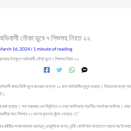
অভিবাসী নৌকা ডুবে ৭ শিশুসহ নিহত ২২
March 16, 2024
/
1 minute of reading
ুরস্কের উপকূলে অভিবাসী নৌকা ডুবে ৭ শিশুসহ নিহত ২২
ভিবাসী রাবার ডিঙ্গি ডুবে যাওয়ায় অন্তত ২২ জন অভিবাসীর মৃত্যু হয়েছে। নিহতদের মধ্যে স
টে।
করা হয়েছে। গত শুক্রবার এক বিবৃতিতে এ তথ্য জানিয়েছে স্থানীয় গভর্নরের কার্যালয়। খ
কূলরক্ষীরা সাত শিশুসহ ২২ জনের মৃতদেহ খুঁজে পেয়েছে।\”
 রাষ্ট্রীয় সংবাদমাধ্যম আনাদুলু এজেন্সিকে বলেন, তুর্কি কোস্টগার্ড কানাতালে প্রদেশের ইস