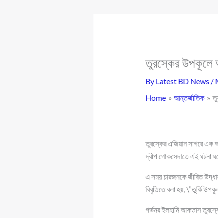
তুরস্কের উপকূলে 
By
Latest BD News
/
Home
আন্তর্জাতিক
ত
তুরস্কের এজিয়ান সাগরে এক অ
দ্বীপ গোকসেদাতে এই ঘটনা ঘ
এ সময় চারজনকে জীবিত উদ্ধার 
বিবৃতিতে বলা হয়, \”তুর্কি উপ
গর্ভনর ইলহামি আকতাস তুরস্কের