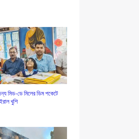
ন্য মিড-ডে মিলের ডিম পকেটে
ইরাল খুশি