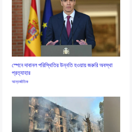
স্পেনে দাবানল পরিস্থিতির উন্নতি হওয়ায় জরুরি অবস্থা
প্রত্যাহার
আন্তর্জাতিক