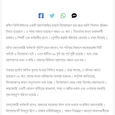
দক্ষিণ ফিলিপাইনের একটি আতশবাজির গুদামে বিস্ফোরণে চার বছর বয়সি শিশুসহ পাঁচজন
নিহত হয়েছেন। এ সময় আহত হয়েছেন আরও ৩৮ জন। নিহতদের মধ্যে গুদামকর্মী
চারজন ও শিশুটি এক কর্মচারীর ছেলে। দেৃশটির জরুরি পরিষেবা রোববার এ তথ্য দিয়েছে।
ঘটনা তদন্তকারী কর্মকর্তা লুইগি চ্যান জানান, গত শনিবার বিকালে জাম্বোয়াঙ্গা সিটি
সাইটে এ বিস্ফোরণ ঘটে। এতে মাটিতে ৬৬ ফুট বড় গর্ত সৃষ্টি হয়েছে। ধসে গেছে
আশপাশের ভবন ও বাড়ি। তাছাড়া বিভিন্ন স্থাপনায় আগুন ধরে যায়।
শহরের দুর্যোগ অফিস মৃতের সংখ্যা নিশ্চিত করেছে। তারা জানায়, এ ঘটনায় আহত
হয়েছেন ৩৮ জন, যাদের মধ্যে আটজনের অবস্থা গুরুতর। কর্তৃপক্ষ জানিয়েছে,
বিস্ফোরণের কারণ অনুসন্ধান করা হচ্ছে। বিস্ফোরণে ভেঙে গেছে ডিপোর দেয়ালগুলো।
কাছাকাছি একটি কোমল পানীয়ের কারখানা, শস্য ও আটার গুদাম এবং এলাকার ঘরবাড়ি
ধ্বংসস্তূপে পরিণত হয়েছে।
তদন্তকারী কর্মকর্তা বলেন, আগুনের সম্ভাব্য উৎস হলো গুদামে সংরক্ষিত আতশবাজি।
বিস্ফোরণটি বিস্তৃত ছিল ৩ হাজার বর্গমিটারজুড়ে। আগুন নিয়ন্ত্রণে আনতে দমকলকর্মীদের