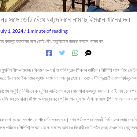
ের সঙ্গে জোট বেঁধে আন্দোলনে নামছে ইমরান খানের দল
July 1, 2024
/
1 minute of reading
ার ফজলুর রহমানের সঙ্গে জোট বেঁধে আন্দোলনে নামছে ইমরান খানের দল
ন মুসলিম লীগ-নওয়াজ (পিএমএল-এন) ও পাকিস্তান পিপলস পার্টিকে (পিপিপি) সঙ্গে নিয়ে জো
়তে উলামায়ে ইসলামের প্রধান মাওলানা ফজলুর রহমান। তাদের দীর্ঘ প্রচেষ্টায় শেষ পর্যন্ত ক
বশেষ অনুষ্ঠিত নির্বাচনে কারচুপির অভিযোগ করেন মাওলানা ফজলুর রহমান। তাই নির্বাচনের 
 রাজি করাতে নানা কৌশল অবলম্বন করে পাকিস্তান মুসলিম লীগ-নওয়াজ (পিএমএল-এন) এবং পা
েখা করেও মন গলাতে পারেননি মাওলানার। শেষ পর্যন্ত প্রধানমন্ত্রী নির্বাচনেও ভোট দেয়ন
 পার্টিকে (পিপিপি) ক্ষমতা থেকে নামাতে আবারও বিরোধী জোট গঠন হচ্ছে মাওলানার নেতৃত্ব