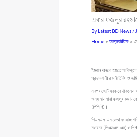
এবার ফজলুর রহমান
By
Latest BD News
/
Home
আন্তর্জাতিক
এব
ইমরান খানকে হঠাতে পাকিস্তা
প্রভাবশালী রাজনীতিবিদ ও জমিয
এরপর জোট সরকারে থাকলেও সর্
জন্য মাওলানা ফজলুর রহমানকে
(পিপিপি)।
পিএমএল-এন নেতা নওয়াজ শরিফ দ
নওয়াজ (পিএমএল-এন) ও পিপলস