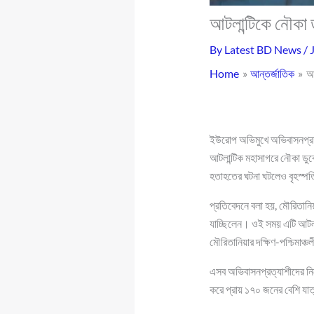
আটলান্টিকে নৌকা ড
By
Latest BD News
/
Home
আন্তর্জাতিক
আট
ইউরোপ অভিমুখে অভিবাসনপ্রত্
আটলান্টিক মহাসাগরে নৌকা ডু
হতাহতের ঘটনা ঘটলেও বৃহস্পত
প্রতিবেদনে বলা হয়, মৌরিতান
যাচ্ছিলেন। ওই সময় এটি আটলা
মৌরিতানিয়ার দক্ষিণ-পশ্চিমাঞ্
এসব অভিবাসনপ্রত্যাশীদের ন
করে প্রায় ১৭০ জনের বেশি যা