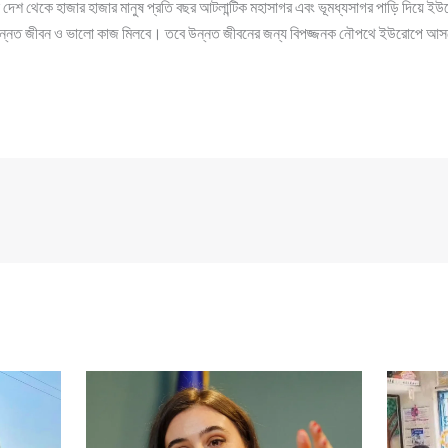
্ন দেশ থেকে হাজার হাজার মানুষ প্রতি বছর আটলান্টিক মহাসাগর এবং ভূমধ্যসাগর পাড়ি দিয়ে ই
উন্নত জীবন ও ভালো কাজ মিলবে। তবে উন্নত জীবনের জন্য বিপজ্জনক নৌপথে ইউরোপে আস