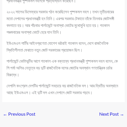
প্রধানমন্ত্রী পুষ্পকমল দহলকে প্রত্যাখ্যান করেছেন।
২০২২ সালের ডিসেম্বরে সরকার গঠন করেছিলেন পুষ্পকমল দহল। তখন তৃতীয়বারের
মতো নেপালের প্রধানমন্ত্রী হন তিনি। এরপর সরকার টেকাতে তাঁকে তিনবার জোটসঙ্গী
বদলাতে হয়। আর পাঁচবার পার্লামেন্টে অনাস্থা ভোটের মুখোমুখি হতে হয়। গতকাল
পঞ্চমবারের অনাস্থা ভোটে হেরে যান তিনি।
ইউএমএল পার্টির আইনপ্রণেতা যোগেশ ভট্টরাই গতকাল বলেন, দেশে রাজনৈতিক
স্থিতিশীলতা ফেরাতে নতুন জোট সরকারের প্রয়োজন ছিল।
পার্লামেন্টে ভোটাভুটির আগে গতকাল এক বক্তব্যে প্রধানমন্ত্রী পুষ্পকমল দহল বলেন, কে
পি শর্মা অলির নেতৃত্বে বড় দুটি রাজনৈতিক দলের জোটের অবস্থান গণতান্ত্রিক চর্চার
বিরুদ্ধে।
নেপালি কংগ্রেস দেশটির পার্লামেন্টে সবচেয়ে বড় রাজনৈতিক দল। আর দ্বিতীয় অবস্থানে
আছে ইউএমএল। এই দুটি দল এখন নেপালে জোট সরকার গড়বে।
←
Previous Post
Next Post
→