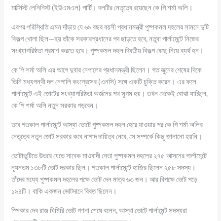
মার্ক্সিস্ট লেনিনিস্ট (ইউএমএল) পার্টি। দলটির নেতৃত্বে রয়েছেন কে পি শর্মা অলি।
এরপর পরিস্থিতি এমন দাঁড়ায় যে ৬৯ বছর বয়সী প্রধানমন্ত্রী পুষ্পকমল দহলের সামনে দুটি
বিকল্প খোলা ছিল—হয় তাঁকে সরকারপ্রধানের পদ ছাড়তে হবে, নতুবা পার্লামেন্টে নিজের
সংখ্যাগরিষ্ঠতা প্রমাণ করতে হবে। পুষ্পকমল দহল দ্বিতীয় বিকল্প বেছে নিয়ে ব্যর্থ হন।
কে পি শর্মা অলি এর আগে দুবার নেপালের প্রধানমন্ত্রী ছিলেন। গত জুনের শেষের দিকে
তিনি মধ্যপন্থী দল নেপালি কংগ্রেসের (এনসি) সঙ্গে একটি চুক্তি করেন। এর ফলে
পার্লামেন্টে এই জোটের সংখ্যাগরিষ্ঠতা অর্জনের পথ সুগম হয়। তখন থেকেই বোঝা যাচ্ছিল,
কে পি শর্মা অলি নতুন সরকার গড়বেন।
তবে গতকাল পার্লামেন্টে আস্থা ভোটে পুষ্পকমল দহল হেরে যাওয়ার পর কে পি শর্মা অলির
নেতৃত্বে নতুন জোট সরকার কবে নাগাদ দায়িত্ব নেবে, সে সম্পর্কে কিছু জানানো হয়নি।
ভোটাভুটিতে উতরে যেতে সাবেক মাওবাদী নেতা পুষ্পকমল দহলের ২৭৫ আসনের পার্লামেন্টে
ন্যূনতম ১৩৮টি ভোট দরকার ছিল। গতকাল পার্লামেন্টে হাজির ছিলেন ২৫৮ সদস্য।
তাঁদের মধ্যে পুষ্পকমল দহলের পক্ষে ভোট দেন মাত্র ৬৩ জন। আর বিপক্ষে ভোট পড়ে
১৯৪টি। বাকি একজন ভোটদানে বিরত ছিলেন।
স্পিকার দেব রাজ ঘিমিরি ভোট গণনা শেষে বলেন, আস্থা ভোটে পার্লামেন্ট সদস্যরা