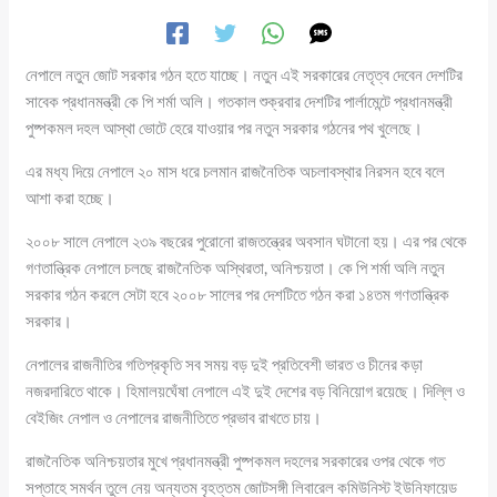
নেপালে নতুন জোট সরকার গঠন হতে যাচ্ছে। নতুন এই সরকারের নেতৃত্ব দেবেন দেশটির
সাবেক প্রধানমন্ত্রী কে পি শর্মা অলি। গতকাল শুক্রবার দেশটির পার্লামেন্টে প্রধানমন্ত্রী
পুষ্পকমল দহল আস্থা ভোটে হেরে যাওয়ার পর নতুন সরকার গঠনের পথ খুলেছে।
এর মধ্য দিয়ে নেপালে ২০ মাস ধরে চলমান রাজনৈতিক অচলাবস্থার নিরসন হবে বলে
আশা করা হচ্ছে।
২০০৮ সালে নেপালে ২৩৯ বছরের পুরোনো রাজতন্ত্রের অবসান ঘটানো হয়। এর পর থেকে
গণতান্ত্রিক নেপালে চলছে রাজনৈতিক অস্থিরতা, অনিশ্চয়তা। কে পি শর্মা অলি নতুন
সরকার গঠন করলে সেটা হবে ২০০৮ সালের পর দেশটিতে গঠন করা ১৪তম গণতান্ত্রিক
সরকার।
নেপালের রাজনীতির গতিপ্রকৃতি সব সময় বড় দুই প্রতিবেশী ভারত ও চীনের কড়া
নজরদারিতে থাকে। হিমালয়ঘেঁষা নেপালে এই দুই দেশের বড় বিনিয়োগ রয়েছে। দিল্লি ও
বেইজিং নেপাল ও নেপালের রাজনীতিতে প্রভাব রাখতে চায়।
রাজনৈতিক অনিশ্চয়তার মুখে প্রধানমন্ত্রী পুষ্পকমল দহলের সরকারের ওপর থেকে গত
সপ্তাহে সমর্থন তুলে নেয় অন্যতম বৃহত্তম জোটসঙ্গী লিবারেল কমিউনিস্ট ইউনিফায়েড