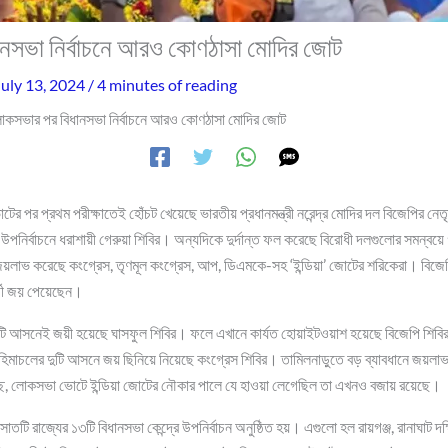
নসভা নির্বাচনে আরও কোণঠাসা মোদির জোট
July 13, 2024
/
4 minutes of reading
োকসভার পর বিধানসভা নির্বাচনে আরও কোণঠাসা মোদির জোট
টের পর প্রথম পরীক্ষাতেই হোঁচট খেয়েছে ভারতীয় প্রধানমন্ত্রী নরেন্দ্র মোদির দল বিজেপির 
ে উপনির্বাচনে ধরাশায়ী গেরুয়া শিবির। অন্যদিকে দুর্দান্ত ফল করেছে বিরোধী দলগুলোর সমন্বয়
লাভ করেছে কংগ্রেস, তৃণমূল কংগ্রেস, আপ, ডিএমকে-সহ ‘ইন্ডিয়া’ জোটের শরিকেরা। বিজেপি
্থী জয় পেয়েছেন।
’টি আসনেই জয়ী হয়েছে ঘাসফুল শিবির। ফলে এখানে কার্যত হোয়াইটওয়াশ হয়েছে বিজেপি শিব
হিমাচলের দুটি আসনে জয় ছিনিয়ে নিয়েছে কংগ্রেস শিবির। তামিলনাড়ুতে বড় ব্যাবধানে জ
ে, লোকসভা ভোটে ইন্ডিয়া জোটের নৌকার পালে যে হাওয়া লেগেছিল তা এখনও বজায় রয়েছে।
াতটি রাজ্যের ১৩টি বিধানসভা কেন্দ্রে উপনির্বাচন অনুষ্ঠিত হয়। এগুলো হল রায়গঞ্জ, রানাঘাট দ