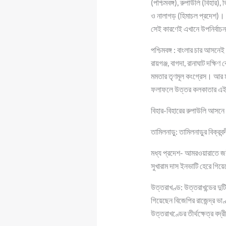
(পশ্চিমবঙ্গ), রুপাউলি (বিহার),
ও নালাগড় (হিমাচল প্রদেশ)। 
সেই কারণেই এখানে উপনির্বাচন
পশ্চিমবঙ্গ : বাংলার চার আসনেই
রায়গঞ্জ, বাগদা, রানাঘাট দক্
মমতার তৃণমূল কংগ্রেস। আর মান
ফলাফলে উত্তর কলকাতার এ
বিহার-বিহারের রুপাউলি আসনে
তামিলনাড়ু: তামিলনাড়ুর বিক্
মধ্য প্রদেশ- আমরওয়ারাতে জয়ী
সুখারাম দাস ইনভাটি হেরে গ
উত্তরাখণ্ড: উত্তরাখন্ডের দ
গিয়েছেন বিজেপির রাজেন্দ্র ভাণ
উত্তরাখণ্ডের তীর্থক্ষেত্র বদ্