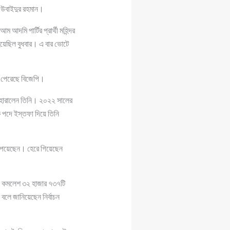
র উবাইদুর রহমান।
 আদমি পার্টির প্রার্থী মহিন্দর
হয়েছিল বুধবার। এ বার ভোটে
তে পেরেছে বিজেপি।
োটে হারালেন তিনি। ২০২২ সালের
য়ক পদে ইস্তফা দিয়ে তিনি
পেয়েছেন। হেরে গিয়েছেন
িনি। কমলেশ ৩২ হাজার ৭৩৭টি
বলে জানিয়েছেন নির্বাচন