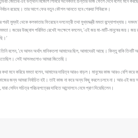
 ইন্ডিয়া জোটের এই উত্থান বিজেপি শিবিরে অনেকটাই চিন্তার ভাঁজ ফেলে দেবে বলেই মনে 
 নির্বাচন রয়েছে। তার আগে ফের নতুন কৌশল আনতে হবে গেরুয়া শিবিরকে।
 পরই মুম্বই থেকে কলকাতায় ফিরেছেন দলনেত্রী তথা মুখ্যমন্ত্রী মমতা বন্দ্যোপাধ্যায়। দমদম
ন মমতা। জয়ের উচ্ছ্বাস পরিমিত রেখেই সংক্ষেপে বললেন, ‘এই জয় মা-মাটি-মানুষের জয়। জয় 
ছি।’
নিয়ে তিনি বলেন, ‘যে আসন অর্থাৎ মানিকতলা আমাদের ছিল, আমাদেরই আছে। কিন্তু বাকি তিনট
জিতেছিল। সেই আসনগুলোও আমরা জিতেছি।
ব্যের কথা মনে করিয়ে মমতা বলেন, আমাদের দায়িত্ব আরও বাড়ল। মানুষের কাজ আরও বেশি করে
কাজের জন্য আমরা নির্বাচিত হই। তাই কাজ না করে অন্য কিছু করলে চলবে না। আর এই জয় 
ব, যারা সেদিন সচিত্র পরিচয়পত্রের দাবিতে আন্দোলনে নেমে প্রাণ দিয়েছিলেন।