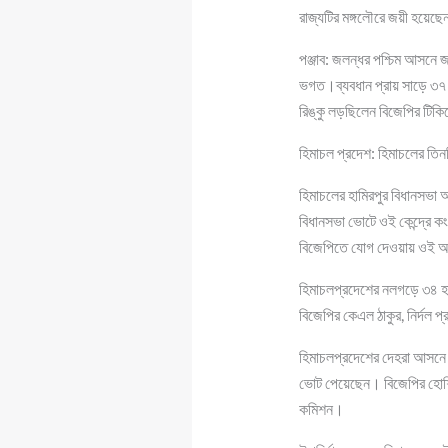
রাজ্যটির মঙ্গলৌরে জয়ী হয়েছে
পঞ্জাব: জলন্ধর পশ্চিম আসনে জয়
ভগত।ব্যবধান প্রায় সাড়ে ৩৭
রিঙ্কু লড়ছিলেন বিজেপির টিক
হিমাচল প্রদেশ: হিমাচলের তিন
হিমাচলের হামিরপুর বিধানসভা আ
বিধানসভা ভোটে ওই কেন্দ্রে কং
বিজেপিতে যোগ দেওয়ায় ওই আ
হিমাচলপ্রদেশের নলগড়ে ৩৪ 
বিজেপির কেএল ঠাকুর, নির্দল প্
হিমাচলপ্রদেশের দেহরা আসনে জয়ী
ভোট পেয়েছেন। বিজেপির হোশিয়া
কমিশন।