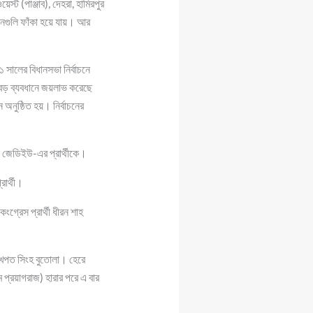
েস্ট (পাঞ্জাব), দেহরা, হামিরপুর
গুলি ফাঁকা হয়ে যায়। আর
১ সালের বিধানসভা নির্বাচনে
 বড় ব্যবধানে জয়লাভ করেছে
অনুষ্ঠিত হয়। নির্বাচনের
ল জেডিইউ-এর প্রার্থীকে।
রার্থী।
্রেস প্রার্থী ধীরন শাহ
াখপত সিংহ বুতোলা। হেরে
ম প্রয়াগরাজ) হারার পরে এ বার