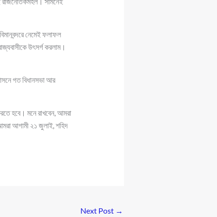
করছে রাজনৈতিকমহল। সামনেই
 বিমানবন্দরে নেমেই ফলাফল
রাজ্যবাসীকে উৎসর্গ করলাম।
ি আসনে গত বিধানসভা আর
 করতে হবে। মনে রাখবেন, আমরা
আমরা আগামী ২১ জুলাই, শহিদ
Next Post
→