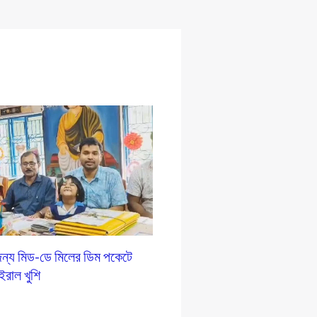
ন্য মিড-ডে মিলের ডিম পকেটে
ইরাল খুশি