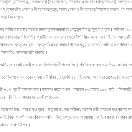
 ভিক্রাবন্দী (তামিলনাড়ু), অমরওয়ারা (মধ্যপ্রদেশ), বদ্রিনাথ ও মংলৌর (উত্তরাখণ্ড), জলন্ধর ওয়
এই কেন্দ্রগুলির কোথাও বিধায়কদের মৃত্যু, আবার কোথাও বিধায়কদের ইস্তফার কারণে এই আসন
 জরুরি হয়ে পড়ে।
 বড় মার্জিনে জয়লাভ করেছে মমতা বন্দ্যোপাধ্যায়ের নেতৃত্বাধীন তৃণমূল কংগ্রেস। সর্বশেষ ২০২
ষিণ কেন্দ্রে জিতেছিল বিজেপি। প্রার্থীদের দল বদলের জেরে উপনির্বাচন হলে এবার এই তিন আসনেই
িকতলা তৃণমূলের ছিল। তৃণমূল বিধায়ক সাধারণ পান্ডের মৃত্যুতে আসনটি খালি হলে উপনির্বাচনে 
ই আসনটিও শাসকদলেরই থাকছে।
 আট হাজার ভোটে জয়ী হয়েছেন নির্দল প্রার্থী শংকর সিং। পরাজিত করেছেন এনডিএ জোটের দ
রবন্দীতে ডিএমকে বিধায়কের মৃত্যুতে উপনির্বাচন হয়েছিল। এই আসনে জয় ধরে রেখেছে ডিএমকে প্
 BJP প্রার্থী কমলেশ শাহ।কমলেশ প্রতাপ শাহ পেয়েছেন ৮৩ হাজার ১০৫ ভোট। নিকটবর্তী কংগ
িয়েছেন। তিনি ৮০ হাজার ৭৮ ভোট পেয়েছেন।
ুটি আসনেই জয় পেয়েছে কংগ্রেস। উত্তরাখণ্ডের বদ্রীনাথ আসনে জয়ী হয়েছেন কংগ্রেসের ল
্ডারী, নির্দল প্রার্থী নাভাল কিশোর খালি। উত্তরপ্রদেশের অযোধ্যা এবং ইলাহাবাদে (বর্তমান না
রীনাথেও ধারাশায়ী পদ্ম।