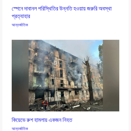
স্পেনে দাবানল পরিস্থিতির উন্নতি হওয়ায় জরুরি অবস্থা
প্রত্যাহার
আন্তর্জাতিক
কিয়েভে রুশ হামলায় একজন নিহত
আন্তর্জাতিক