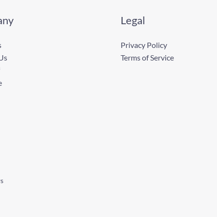
any
Legal
s
Privacy Policy
Us
Terms of Service
e
ws