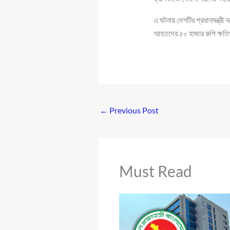
এ ঘটনায় দেশটির প্রধানমন্ত্রী ন
আহতদের ৫০ হাজার রুপি ক্ষতি
←
Previous Post
Must Read