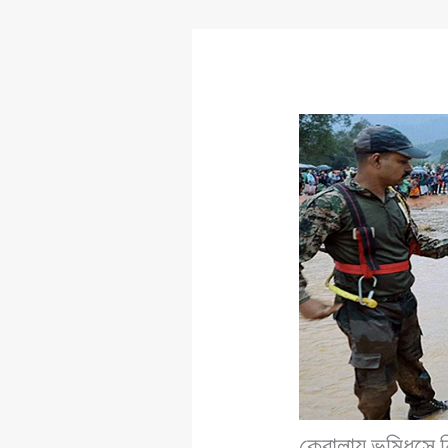
কেরালায় ভূমিধসে