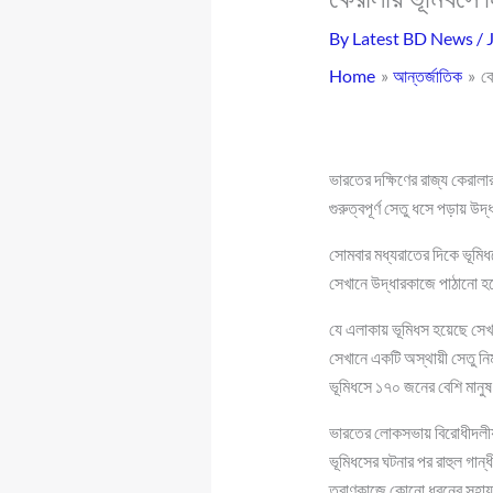
By
Latest BD News
/
Home
আন্তর্জাতিক
ক
ভারতের দক্ষিণের রাজ্য কেরা
গুরুত্বপূর্ণ সেতু ধসে পড়ায় উদ
সোমবার মধ্যরাতের দিকে ভূমিধস
সেখানে উদ্ধারকাজে পাঠানো হয়
যে এলাকায় ভূমিধস হয়েছে সেখান
সেখানে একটি অস্থায়ী সেতু নি
ভূমিধসে ১৭০ জনের বেশি মানুষ 
ভারতের লোকসভায় বিরোধীদলীয়
ভূমিধসের ঘটনার পর রাহুল গান্ধ
ত্রাণকাজে কোনো ধরনের সহায়তা