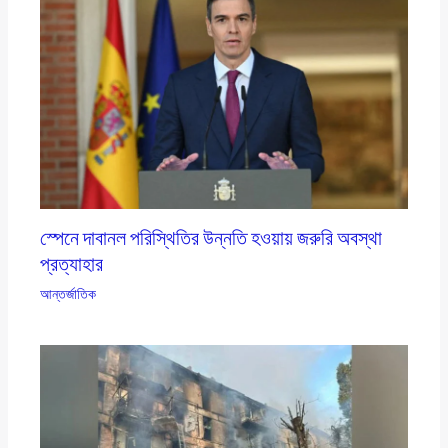
স্পেনে দাবানল পরিস্থিতির উন্নতি হওয়ায় জরুরি অবস্থা
প্রত্যাহার
আন্তর্জাতিক