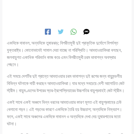
একদিকে দাবানল, অন্যদিকে তুষারঝড়; বিপরীতমুখী দুই প্রাকৃতিক দুর্যোগে বিপর্যস্ত
যুক্তরাষ্ট্র। কোনোভাবেই সামাল দেয়া যাচ্ছে না পরিস্থিতি। আবহাওয়াবিদরা বলছেন,
জলবায়ুগত একাধিক পরিবর্তন কাজ করে এমন বিপরীতমুখী চরম ভাবাপন্ন অবস্থার
পেছনে।
এই সময়ে দেশটির দুই প্রান্তে আবহাওয়ার চরম ভাবাপন্ন দুই রূপের জন্য বায়ুমন্ডলীয়
বিভিন্ন ঘটনাকে দায়ী করছেন আবহাওয়াবিদরা। যার মধ্যে সবচেয়ে বেশী আলোচিত জেট
স্ট্রীম। বায়ুমণ্ডলের উপরের স্তর-ট্রপোস্ফিয়ারের উচ্চগতির বায়ুপ্রবাহই জেট স্ট্রীম।
একই সাথে একই অঞ্চলে ভিন্ন ধরনের আবহাওয়ার কারণ মূলত এই বায়ুপ্রবাহের ঢেউ
খেলানো গড়ন। এই গড়নের কারণে একদিকে তৈরি হয় উচ্চচাপ; অন্যদিকে নিম্নচাপ।
ফলে, একই সাথে অঞ্চলের একদিকে দাবানল ও অন্যদিকে দেখা দেয় তুষারপাতের মতো
ঘটনা।