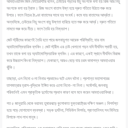
আবহাওয়াবিদ জিম ফোয়েরস্টার বলেন, ঢেউয়ের গড়নের উচু অংশকে বলা হয় রিজ আর নিচু
অংশকে বলা হয় ট্রাফ। রিজ অংশে বাতাস উষ্ণ হয়ে দ্রুত গতিতে উঠতে শুরু করে
উপরে। ফলে নিচের ঠাণ্ডা বাতাসের সাথে হয় সংঘর্ষ। কমে যায় বাতাসের আর্দ্রতা।
অন্যদিকে, ঢেউয়ের নিচু অংশে বায়ু উষ্ণতা হারিয়ে হতে শুরু করে আর্দ্র। দ্রুত গতিতে
নামতে শুরু করে নীচে। ফলে তৈরি হয় নিম্নচাপ।
জেট স্ট্রীমের কারণেই তৈরি হতে পারে জলবায়ুগত আরেক পরিস্থিতি; যার নাম
অ্যাটমোস্ফিয়ারিক ব্লকিং। জেট স্ট্রীম এর ঢেউ খেলানো গড়ন যদি দীর্ঘদিন স্থায়ী হয়,
তখন তাকে বলা হয় অ্যাটমোস্ফিয়ারিক ব্লকিং। এর কারণে, একই স্থানে দীর্ঘদিন বিরাজ
করে উচ্চচাপ কিংবা নিম্নচাপ। যেকারণে, আরও বেড়ে যায় চরম ভাবাপন্ন আবহাওয়ার
ঝুঁকি।
তাছাড়া, এল নিনো ও লা নিনার প্রভাবেও ঘটে এমন ঘটনা। প্রশান্ত মহাসাগরের
তাপমাত্রার হ্রাস-বৃদ্ধিকে ইঙ্গিত করে এলো নিনো- লা নিনা। সর্বোপরি, জলবায়ু
পরিবর্তনই এমন প্রাকৃতিক দুর্যোগের প্রধান কারণ বলে মনে করেন আবহাওয়াবিদরা।
গত ৫ জানুয়ারি থেকে ভয়াবহ তুষারঝড়ে কুপোকাত যুক্তরাষ্ট্রের দক্ষিণ অঞ্চল। বিপর্যস্ত
হয়ে পড়ে যোগাযোগ ব্যবস্থা। সড়ক দুর্ঘটনা, শিডিউল বিপর্যয়, প্রাণহানিসহ সব মিলিয়ে
বিপাকে লাখ লাখ মানুষ।
অন্যদিকে, পশ্চিমাঞ্চলে এক সপ্তাহের বেশি সময় ধরে পুড়ছে হাজার হাজার একর জমি।