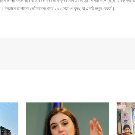
লে জাপানে ৬৫ বছর বা তার বেশি বয়সী মানুষের সংখ্যা ৩৬.২৫ মিলিয়নে পৌঁছেছে, যা বিশ্বের অন্
বর্তমানে জাপানের মোট জনসংখ্যার ২৯.৩ শতাংশ বৃদ্ধ, যা একটি নতুন রেকর্ড।