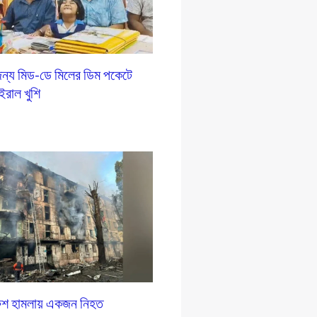
ন্য মিড-ডে মিলের ডিম পকেটে
ইরাল খুশি
রুশ হামলায় একজন নিহত