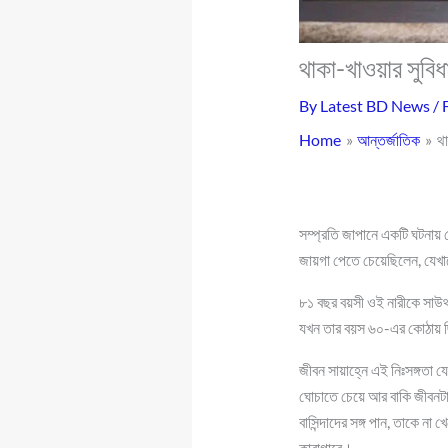
থাকা-খাওয়ার সুবিধা
By
Latest BD News
/
Home
আন্তর্জাতিক
থা
সম্প্রতি জাপানে একটি ঘটনায়
জায়গা পেতে চেয়েছিলেন, যেখান
৮১ বছর বয়সী ওই নারীকে সাউথ 
যখন তার বয়স ৬০-এর কোঠায় ছ
জীবন সায়াহ্নে এই নিঃসঙ্গতা 
ঘোচাতে চেয়ে আর বাকি জীবনটা 
বাসিন্দাদের সঙ্গ পান, তাকে
কারাগারে।