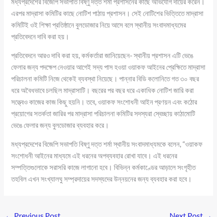
মধ্যপ্রদেশের বিজেপি সভাপতি বিষ্ণু দত্ত শর্মা প্রশাসনের কাছে অভিযোগ দায়ের করেন।
এরপর মাদ্রাসা কমিটির কাছে নোটিশ পাঠায় প্রশাসন। সেই নোটিশের ভিত্তিতে মাদ্রাসা
কমিটিই ওই শিক্ষা প্রতিষ্ঠানে বুলডোজার নিয়ে আসে বলে স্থানীয় সংবাদমাধ্যমের
প্রতিবেদনে দাবি করা হয়।
প্রতিবেদনে আরও দাবি করা হয়, কর্মকর্তারা জানিয়েছেন- স্থানীয় প্রশাসন এটি ভেঙে
ফেলার জন্য পদক্ষেপ নেওয়ার আগেই সদ্য পাস হওয়া ওয়াকফ আইনের প্রেক্ষিতে মাদ্রাসা
পরিচালনা কমিটি নিজে থেকেই ব্যবস্থা নিয়েছে। পান্নার বিডি কলোনিতে গত ৩০ বছর
ধরে অবৈধভাবে চলছিল মাদ্রাসাটি। বছরের পর বছর ধরে একাধিক নোটিশ জারি করা
সত্ত্বেও কাজের কাজ কিছু হয়নি। তবে, ওয়াকফ সংশোধনী আইন প্রণয়ন এবং কঠোর
প্রয়োগের সতর্কতা জারির পর মাদ্রাসা পরিচালনা কমিটির সদস্যরা স্বেচ্ছায় কাঠামোটি
ভেঙে ফেলার জন্য বুলডোজার ব্যবহার করে।
মধ্যপ্রদেশের বিজেপি সভাপতি বিষ্ণু দত্ত শর্মা স্থানীয় সংবাদমাধ্যমকে বলেন, “ওয়াকফ
সংশোধনী আইনের মাধ্যমে এই ধরনের অপব্যবহার রোখা যাবে। এই ধরনের
সম্পত্তিগুলোকে সরাসরি কাজে লাগানো হবে। বিভিন্ন কর্মকাণ্ডের আড়ালে সংগৃহীত
তহবিল এখন সংখ্যালঘু সম্প্রদায়ের সদস্যদের উন্নয়নের জন্য ব্যবহার করা হবে।
←
Previous Post
Next Post
→