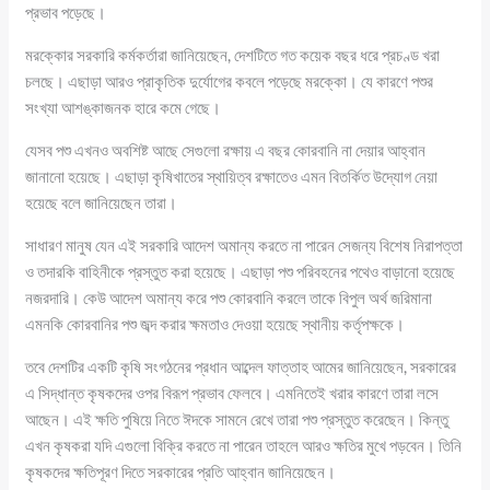
প্রভাব পড়েছে।
মরক্কোর সরকারি কর্মকর্তারা জানিয়েছেন, দেশটিতে গত কয়েক বছর ধরে প্রচণ্ড খরা
চলছে। এছাড়া আরও প্রাকৃতিক দুর্যোগের কবলে পড়েছে মরক্কো। যে কারণে পশুর
সংখ্যা আশঙ্কাজনক হারে কমে গেছে।
যেসব পশু এখনও অবশিষ্ট আছে সেগুলো রক্ষায় এ বছর কোরবানি না দেয়ার আহ্বান
জানানো হয়েছে। এছাড়া কৃষিখাতের স্থায়িত্ব রক্ষাতেও এমন বিতর্কিত উদ্যোগ নেয়া
হয়েছে বলে জানিয়েছেন তারা।
সাধারণ মানুষ যেন এই সরকারি আদেশ অমান্য করতে না পারেন সেজন্য বিশেষ নিরাপত্তা
ও তদারকি বাহিনীকে প্রস্তুত করা হয়েছে। এছাড়া পশু পরিবহনের পথেও বাড়ানো হয়েছে
নজরদারি। কেউ আদেশ অমান্য করে পশু কোরবানি করলে তাকে বিপুল অর্থ জরিমানা
এমনকি কোরবানির পশু জব্দ করার ক্ষমতাও দেওয়া হয়েছে স্থানীয় কর্তৃপক্ষকে।
তবে দেশটির একটি কৃষি সংগঠনের প্রধান আব্দেল ফাত্তাহ আমের জানিয়েছেন, সরকারের
এ সিদ্ধান্ত কৃষকদের ওপর বিরূপ প্রভাব ফেলবে। এমনিতেই খরার কারণে তারা লসে
আছেন। এই ক্ষতি পুষিয়ে নিতে ঈদকে সামনে রেখে তারা পশু প্রস্তুত করেছেন। কিন্তু
এখন কৃষকরা যদি এগুলো বিক্রি করতে না পারেন তাহলে আরও ক্ষতির মুখে পড়বেন। তিনি
কৃষকদের ক্ষতিপূরণ দিতে সরকারের প্রতি আহ্বান জানিয়েছেন।