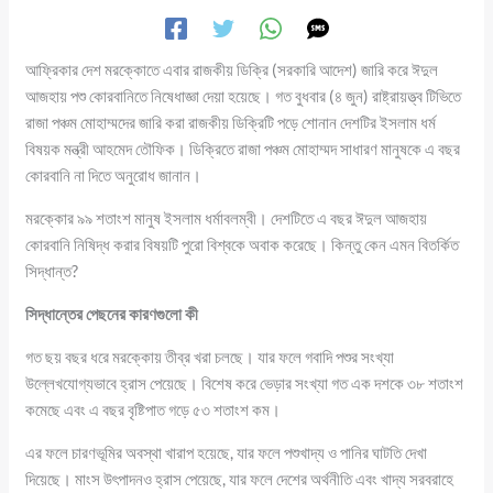
আফ্রিকার দেশ মরক্কোতে এবার রাজকীয় ডিক্রি (সরকারি আদেশ) জারি করে ঈদুল
আজহায় পশু কোরবানিতে নিষেধাজ্ঞা দেয়া হয়েছে। গত বুধবার (৪ জুন) রাষ্ট্রায়ত্ত্ব টিভিতে
রাজা পঞ্চম মোহাম্মদের জারি করা রাজকীয় ডিক্রিটি পড়ে শোনান দেশটির ইসলাম ধর্ম
বিষয়ক মন্ত্রী আহমেদ তৌফিক। ডিক্রিতে রাজা পঞ্চম মোহাম্মদ সাধারণ মানুষকে এ বছর
কোরবানি না দিতে অনুরোধ জানান।
মরক্কোর ৯৯ শতাংশ মানুষ ইসলাম ধর্মাবলম্বী। দেশটিতে এ বছর ঈদুল আজহায়
কোরবানি নিষিদ্ধ করার বিষয়টি পুরো বিশ্বকে অবাক করেছে। কিন্তু কেন এমন বিতর্কিত
সিদ্ধান্ত?
সিদ্ধান্তের পেছনের কারণগুলো কী
গত ছয় বছর ধরে মরক্কোয় তীব্র খরা চলছে। যার ফলে গবাদি পশুর সংখ্যা
উল্লেখযোগ্যভাবে হ্রাস পেয়েছে। বিশেষ করে ভেড়ার সংখ্যা গত এক দশকে ৩৮ শতাংশ
কমেছে এবং এ বছর বৃষ্টিপাত গড়ে ৫৩ শতাংশ কম।
এর ফলে চারণভূমির অবস্থা খারাপ হয়েছে, যার ফলে পশুখাদ্য ও পানির ঘাটতি দেখা
দিয়েছে। মাংস উৎপাদনও হ্রাস পেয়েছে, যার ফলে দেশের অর্থনীতি এবং খাদ্য সরবরাহে