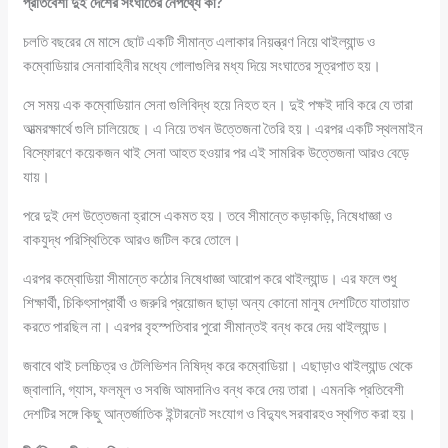
প্রতিবেশী দুই দেশের সংঘাতের নেপথ্যে কী?
চলতি বছরের মে মাসে ছোট একটি সীমান্ত এলাকার নিয়ন্ত্রণ নিয়ে থাইল্যান্ড ও
কম্বোডিয়ার সেনাবাহিনীর মধ্যে গোলাগুলির মধ্য দিয়ে সংঘাতের সূত্রপাত হয়।
সে সময় এক কম্বোডিয়ান সেনা গুলিবিদ্ধ হয়ে নিহত হন। দুই পক্ষই দাবি করে যে তারা
আত্মরক্ষার্থে গুলি চালিয়েছে। এ নিয়ে তখন উত্তেজনা তৈরি হয়। এরপর একটি স্থলমাইন
বিস্ফোরণে কয়েকজন থাই সেনা আহত হওয়ার পর এই সামরিক উত্তেজনা আরও বেড়ে
যায়।
পরে দুই দেশ উত্তেজনা হ্রাসে একমত হয়। তবে সীমান্তে কড়াকড়ি, নিষেধাজ্ঞা ও
বাকযুদ্ধ পরিস্থিতিকে আরও জটিল করে তোলে।
এরপর কম্বোডিয়া সীমান্তে কঠোর নিষেধাজ্ঞা আরোপ করে থাইল্যান্ড। এর ফলে শুধু
শিক্ষার্থী, চিকিৎসাপ্রার্থী ও জরুরি প্রয়োজন ছাড়া অন্য কোনো মানুষ দেশটিতে যাতায়াত
করতে পারছিল না। এরপর বৃহস্পতিবার পুরো সীমান্তই বন্ধ করে দেয় থাইল্যান্ড।
জবাবে থাই চলচ্চিত্র ও টেলিভিশন নিষিদ্ধ করে কম্বোডিয়া। এছাড়াও থাইল্যান্ড থেকে
জ্বালানি, গ্যাস, ফলমূল ও সবজি আমদানিও বন্ধ করে দেয় তারা। এমনকি প্রতিবেশী
দেশটির সঙ্গে কিছু আন্তর্জাতিক ইন্টারনেট সংযোগ ও বিদ্যুৎ সরবারহও স্থগিত করা হয়।