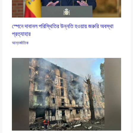
স্পেনে দাবানল পরিস্থিতির উন্নতি হওয়ায় জরুরি অবস্থা
প্রত্যাহার
আন্তর্জাতিক