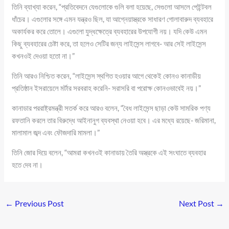
তিনি ব্যাখ্যা করেন, “প্রতিবেদনে যেগুলোকে গুলি বলা হয়েছে, সেগুলো আসলে পেইন্টবল
ধাঁচের। এগুলোর সঙ্গে এমন যন্ত্রও ছিল, যা আগ্নেয়াস্ত্রকে সাধারণ গোলাবারুদ ব্যবহারে
অকার্যকর করে তোলে। এগুলো যুদ্ধক্ষেত্রে ব্যবহারের উপযোগী নয়। যদি কেউ এমন
কিছু ব্যবহারের চেষ্টা করে, তা হলেও সেটির জন্য লাইসেন্স লাগবে- আর সেই লাইসেন্স
কখনওই দেওয়া হতো না।”
তিনি আরও নিশ্চিত করেন, “লাইসেন্স স্থগিত হওয়ার আগে থেকেই কোনও কানাডীয়
প্রতিষ্ঠান ইসরায়েলে মর্টার সরবরাহ করেনি- সরাসরি বা পরোক্ষ কোনওভাবেই নয়।”
কানাডার পররাষ্ট্রমন্ত্রী সতর্ক করে আরও বলেন, “বৈধ লাইসেন্স ছাড়া কেউ সামরিক পণ্য
রফতানি করলে তার বিরুদ্ধে আইনানুগ ব্যবস্থা নেওয়া হবে। এর মধ্যে রয়েছে- জরিমানা,
মালামাল জব্দ এবং ফৌজদারি মামলা।”
তিনি জোর দিয়ে বলেন, “আমরা কখনওই কানাডায় তৈরি অস্ত্রকে এই সংঘাতে ব্যবহার
হতে দেব না।
←
Previous Post
Next Post
→