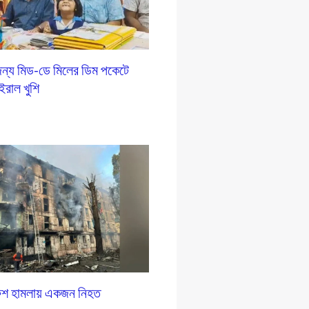
ন্য মিড-ডে মিলের ডিম পকেটে
ইরাল খুশি
রুশ হামলায় একজন নিহত