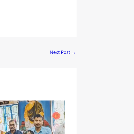
Next Post
→