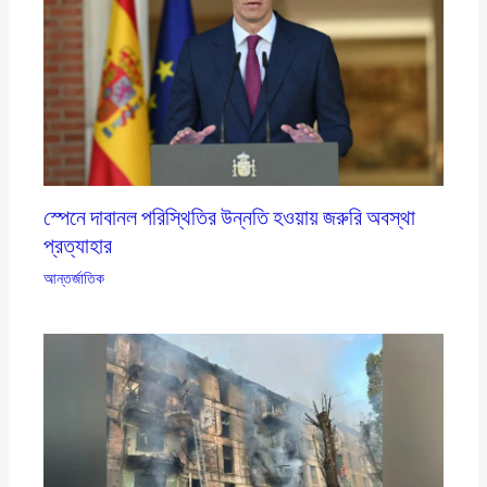
স্পেনে দাবানল পরিস্থিতির উন্নতি হওয়ায় জরুরি অবস্থা
প্রত্যাহার
আন্তর্জাতিক