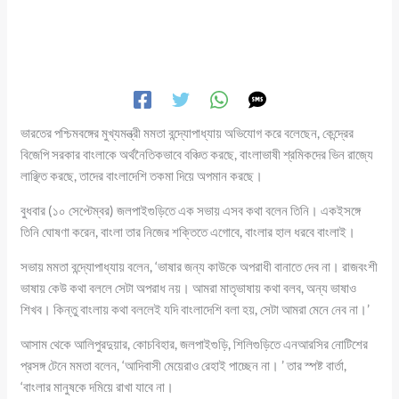
ভারতের পশ্চিমবঙ্গের মুখ্যমন্ত্রী মমতা বন্দ্যোপাধ্যায় অভিযোগ করে বলেছেন, কেন্দ্রের
বিজেপি সরকার বাংলাকে অর্থনৈতিকভাবে বঞ্চিত করছে, বাংলাভাষী শ্রমিকদের ভিন রাজ্যে
লাঞ্ছিত করছে, তাদের বাংলাদেশি তকমা দিয়ে অপমান করছে।
বুধবার (১০ সেপ্টেম্বর) জলপাইগুড়িতে এক সভায় এসব কথা বলেন তিনি। একইসঙ্গে
তিনি ঘোষণা করেন, বাংলা তার নিজের শক্তিতে এগোবে, বাংলার হাল ধরবে বাংলাই।
সভায় মমতা বন্দ্যোপাধ্যায় বলেন, ‘ভাষার জন্য কাউকে অপরাধী বানাতে দেব না। রাজবংশী
ভাষায় কেউ কথা বললে সেটা অপরাধ নয়। আমরা মাতৃভাষায় কথা বলব, অন্য ভাষাও
শিখব। কিন্তু বাংলায় কথা বললেই যদি বাংলাদেশি বলা হয়, সেটা আমরা মেনে নেব না।’
আসাম থেকে আলিপুরদুয়ার, কোচবিহার, জলপাইগুড়ি, শিলিগুড়িতে এনআরসির নোটিশের
প্রসঙ্গ টেনে মমতা বলেন, ‘আদিবাসী মেয়েরাও রেহাই পাচ্ছেন না। ’ তার স্পষ্ট বার্তা,
‘বাংলার মানুষকে দমিয়ে রাখা যাবে না।