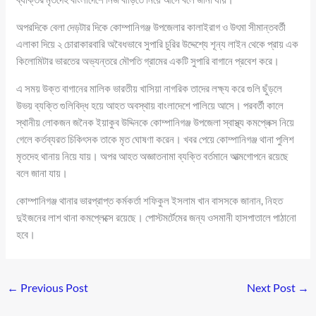
অপরদিকে বেলা দেড়টার দিকে কোম্পানিগঞ্জ উপজেলার কালাইরাগ ও উৎমা সীমান্তবর্তী
এলাকা দিয়ে ২ চোরাকারবারি অবৈধভাবে সুপারি চুরির উদ্দেশ্যে শূন্য লাইন থেকে প্রায় এক
কিলোমিটার ভারতের অভ্যন্তরে মৌপতি গ্রামের একটি সুপারি বাগানে প্রবেশ করে।
এ সময় উক্ত বাগানের মালিক ভারতীয় খাসিয়া নাগরিক তাদের লক্ষ্য করে গুলি ছুঁড়লে
উভয় ব্যক্তি গুলিবিদ্ধ হয়ে আহত অবস্থায় বাংলাদেশে পালিয়ে আসে। পরবর্তী কালে
স্থানীয় লোকজন জনৈক ইয়াকুব উদ্দিনকে কোম্পানিগঞ্জ উপজেলা স্বাস্থ্য কমপ্লেক্স নিয়ে
গেলে কর্তব্যরত চিকিৎসক তাকে মৃত ঘোষণা করেন। খবর পেয়ে কোম্পানিগঞ্জ থানা পুলিশ
মৃতদেহ থানায় নিয়ে যায়। অপর আহত অজ্ঞাতনামা ব্যক্তি বর্তমানে আত্মগোপনে রয়েছে
বলে জানা যায়।
কোম্পানিগঞ্জ থানার ভারপ্রাপ্ত কর্মকর্তা শফিকুল ইসলাম খান বাসসকে জানান, নিহত
দুইজনের লাশ থানা কমপ্লেক্সে রয়েছে। পোস্টমর্টেমের জন্য ওসমানী হাসপাতালে পাঠানো
হবে।
←
Previous Post
Next Post
→