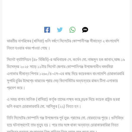
ভারতীয় নাগরিকের (খাসিয়া) গুলি বর্ষণে সিলেটের কোম্পানীগঞ্জ সীমান্তে ২ বাংলাদেশি
নিহত হওয়ার খবর পাওয়া গেছে।
সিলেট ব্যাটালিয়ন (৪৮ বিজিবি)-র অধিনায়ক লে. কর্নেল মো. নাজমুল হক জানান,আজ ১৯
ডিসেম্বর ২০২৫ সাড়ে ১১টায় সিলেট জেলার কোম্পানিগঞ্জ উপজেলাধীন দমদমিয়া
এলাকার সীমান্ত পিলার ১২৬০/৪-এস-এর কাছ দিয়ে কয়েকজন বাংলাদেশি চোরাকারবারি
সুপারি চুরির উদ্দেশ্যে ভারতের প্রায় দেড় কিলোমিটার অভ্যন্তরে রাজন টিলা এলাকায়
প্রবেশ করে।
এ সময় বাগান মালিক (খাসিয়া) কর্তৃক তাদের লক্ষ্য করে বন্দুক দিয়ে কয়েক রাউন্ড ছররা
গুলি করলে চোরাকারবারি মো. আশিকুর (২২) নিহত হন।
তিনি সিলেটের কোম্পানি গঞ্জ উপজেলার পুর্ব তুরং গ্রামের মো. বোরহানের পুত্র। গুলিবিদ্ধ
হয়ে ঘটনাস্থলেই তার মৃত্যু হয়। পরে তার সঙ্গে থাকা অন্যান্য চোরাকারবারিরা নিহত
ব্যক্তির মৃতদেহ বাংলাদেশে নিজ বাড়িতে নিয়ে আসে বলে জানা যায়।