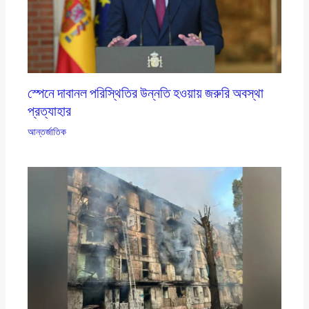
স্পেনে দাবানল পরিস্থিতির উন্নতি হওয়ায় জরুরি অবস্থা
প্রত্যাহার
আন্তর্জাতিক