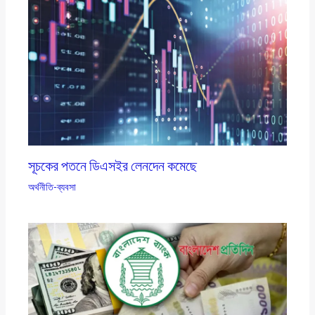
সূচকের পতনে ডিএসইর লেনদেন কমেছে
অর্থনীতি-ব্যবসা