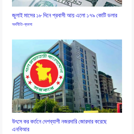
জুলাই মাসের ১৮ দিনে প্রবাসী আয় এলাে ১৭৯ কোটি ডলার
অর্থনীতি-ব্যবসা
উৎসে কর কর্তনে দেশব্যাপী নজরদারি জোরদার করেছে
এনবিআর