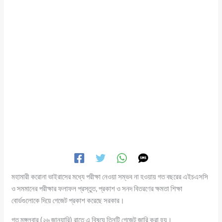
মহামারী করোনা ভাইরাসের মধ্যে পরীক্ষা নেওয়া সম্ভব না হওয়ায় গত বছরের এইচএসসি
ও সমমানের পরীক্ষার ফলাফল প্রস্তুত, প্রকাশ ও সনদ বিতরণের ক্ষমতা শিক্ষা
বোর্ডগুলোকে দিয়ে গেজেট প্রকাশ করেছে সরকার।
গত মঙ্গলবার (২৬ জানুয়ারি) রাতে এ বিষয়ে তিনটি গেজেট জারি করা হয়।