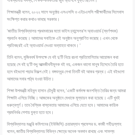
শীর্ষস্থানীয় সদস্য, শিক্ষক-কর্মকর্তারা জুম অ্যাপসে যুক্ত ছিলেন।
শিক্ষামন্ত্রী বলেন, ২০২২ সালে অনুষ্ঠেয় এসএসসি ও এইচএসসি পরীক্ষার্থীদের সিলেবাস
সংক্ষিপ্ত করার কথাও ভাবছে সরকার।
‘জাতীয় বিশ্ববিদ্যালয় প্রথমবারের মতো ভাইস চ্যান্সেলর’স অ্যাওয়ার্ড (স্বর্ণপদক)
প্রবর্তন করেছে। আমাদের সবাইকে এই অনুষ্ঠান অনুপ্রাণিত করেছে। এখন থেকে
প্রতিবছরই এই অ্যাওয়ার্ড দেওয়া অব্যাহত থাকবে। ’
তিনি বলেন, মুজিববর্ষ উপলক্ষে যে বই দু’টি নিয়ে রচনা প্রতিযোগিতার আয়োজন করা
হয়েছে সে বই দু’টি শুধু আত্মজীবনীমূলক বই নয়, একজন ভালো মানুষ হিসেবে তৈরি হতে
হলে বইগুলো পড়ার বিকল্প নেই। বঙ্গবন্ধুর লেখা তিনটি বই আকর গ্রন্থ। এই বইগুলো
আমাদের সবার পাঠ্য হওয়া উচিত।
শিক্ষা উপমন্ত্রী মহিবুল হাসান চৌধুরী বলেন, ‘একটি কর্মদক্ষ জনশক্তি তৈরির জন্য আমরা
শিক্ষাটা এগিয়ে নিচ্ছি। আজকের অনুষ্ঠানে মেধাকে মূল্যায়ন করা হয়েছে। এটি খুবই
গুরুত্বপূর্ণ। তবে বৈশ্বিক বাস্তবতায় আমাদের এগিয়ে যেতে হবে। আমাদের কায়িক
শ্রমনির্ভর পেশায় যুক্ত হতে হবে।
বিশ্ববিদ্যালয় মঞ্জুরি কমিশনের (ইউজিসি) চেয়ারম্যান প্রফেসর ড. কাজী শহীদুল্লাহ
বলেন, জাতীয় বিশ্ববিদ্যালয় বিভিন্ন ক্ষেত্রে অনেক অবদান রাখছে এবং সাফল্য