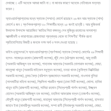
দেখাচ্ছে। এটি অনেকে আমরা জানি না। না জানার কারণে অনেকে নেতিবাচক মন্তব্য
করেন।
অ্যাওয়ার্ডপ্রাপ্তদের মধ্যে স্নাতক (সম্মান) কোর্সে রয়েছেন ২৬ জন আর স্নাতক (পাস)
কোর্সে ৪ জন। স্বর্ণপদকপ্রাপ্ত ৩০ শিক্ষার্থীর মধ্যে ২৫ জনই ছাত্রী। আর মুজিববর্ষ
উদযাপন উপলক্ষে আয়োজিত ‘জাতির পিতা বঙ্গবন্ধু শেখ মুজিবুর রহমানের অসমাপ্ত
আত্মজীবনী ও কারাগারের রোজনামচা গ্রন্থদ্বয় থেকে যা শিক্ষণীয়’ শীর্ষক রচনা
প্রতিযোগিতায় বিজয়ী ৪ জনকে নগদ অর্থ ও সনদ দেওয়া হয়েছে।
ভাইস-চ্যান্সেলর\’স অ্যাওয়ার্ডপ্রাপ্ত (স্বর্ণপদক) স্নাতক (সম্মান) কোর্সের ২৬ শিক্ষার্থী
হলেন- সাজেদুর রহমান (রাজশাহী কলেজ), জুঁই সেন (চট্টগ্রাম কলেজ), আবু তাকী
(সরকারি আজিজুল হক কলেজ), শাহানাজ আক্তার (সরকারি তোলারাম কলেজ), মোছা.
মাহফুজা খাতুন (সরকারি মাইকেল মধুসূদন কলেজ), তনয়া খানম (কুমিল্লা ভিক্টোরিয়া
সরকারি কলেজ), তন্ময় বৈদ্য (বরিশাল ব্রজমোহন সরকারি কলেজ), নাওসাবা বুলিয়া
(লালমাটিয়া মহিলা কলেজ), প্রিসিলা পারভীন প্রভা (ঢাকা সিটি কলেজ), মোাসা. হাবিবা
খাতুন হাসি (রাজশাহী কলেজ), সাদিয়া রহমান (সিদ্ধেশ্বরী গার্লস কলেজ), উজ্জ্বল
হোসেন (সরকারি আজিজুল হক কলেজ), তহমিনা আফরোজ বন্ধন (তেজগাঁও কলেজ),
মৌসুমী খাতুন (রাজশাহী কলেজ), মাহামুদা আক্তার (সিদ্ধেশ্বরী গার্লস কলেজ), হাসনাত
জাহান ইভা (মাদারীপুর সরকারি কলেজ), সম্পা রানী (দিনাজপুর সরকারি কলেজ), মোছা.