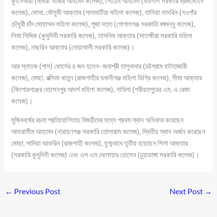
কুইনআরা (মাগুরা নাজির আহমেদ কলেজ), শোয়েব আহমেদ (বরিশাল সরকারি ব্রজমোহন
কলেজ), মোসা. মৌসুমী আক্তার (লালমাটিয়া মহিলা কলেজ), তানিয়া নাসরিন (নওগাঁর
চৌধুরী চাঁদ মোহাম্মদ মহিলা কলেজ), পূজা দত্ত (গোপালগঞ্জ সরকারি বঙ্গবন্ধু কলেজ),
লিমা সিদ্দিক (কুমুদিনী সরকারি কলেজ), তাসনিম আক্তার (সাতক্ষীরা সরকারি মহিলা
কলেজ), নাছরিন আক্তার (নোয়াখালী সরকারি কলেজ)।
আর স্নাতক (পাস) কোর্সের ৪ জন হলেন- জবাশ্রী তালুকদার (চট্টগ্রাম হাটহাজারী
কলেজ), মোছা. রক্সিমা খাতুন (রাজশাহীর ভবানীগঞ্জ মহিলা ডিগ্রি কলেজ), সীমা আক্তার
(কিশোরগঞ্জের হোসেনপুর আদর্শ মহিলা কলেজ), নাবিলা (শরীয়তপুরের এম. এ রেজা
কলেজ)।
মুজিববর্ষের রচনা প্রতিযোগিতায় বিজয়ীদের মধ্যে প্রথম স্থান অধিকার করেছেন
আফরাসীম আহমেদ (নারায়ণগঞ্জ সরকারি তোলারাম কলেজ), দ্বিতীয় স্থান অর্জন করেছেন
মোছা. সাদিয়া আফরিন (রাজশাহী কলেজ), যুগ্মভাবে তৃতীয় হয়েছেন শিলা আক্তার
(সরকারি কুমুদিনী কলেজ) এবং এস এম দেলোয়ার হোসেন (চুয়াডাঙ্গা সরকারি কলেজ)।
←
Previous Post
Next Post
→