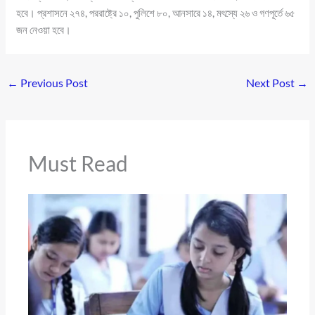
হবে। প্রশাসনে ২৭৪, পররাষ্ট্রে ১০, পুলিশে ৮০, আনসারে ১৪, মৎস্যে ২৬ ও গণপূর্তে ৬৫
জন নেওয়া হবে।
←
Previous Post
Next Post
→
Must Read