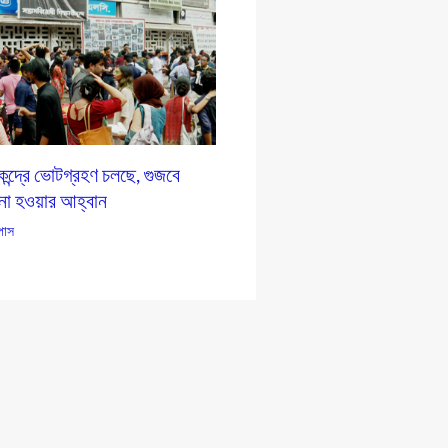
ন্দ্রে ভোটগ্রহণ চলছে, গুজবে
 না হওয়ার আহ্বান
্পাস