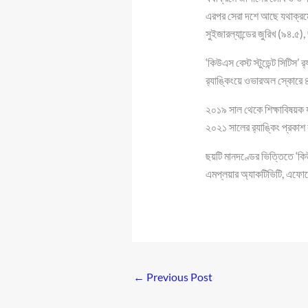
এরপর সেরা দশে আছে যথাক্রমে জ
সুইজারল্যান্ডের জুরিখ (৯৪.৫), 
‘কিউএস বেস্ট স্টুডেন্ট সিটি
র‍্যাঙ্কিংয়ে ওভারঅল স্কোরে
২০১৯ সাল থেকে শিক্ষাবিষয়ক যু
২০২১ সালের র‍্যাঙ্কিং প্রক
ছয়টি মানদণ্ডের ভিত্তিতে ‘কিউএস
এমপ্লয়ার অ্যাকটিভিটি, এফোর্ড
←
Previous Post