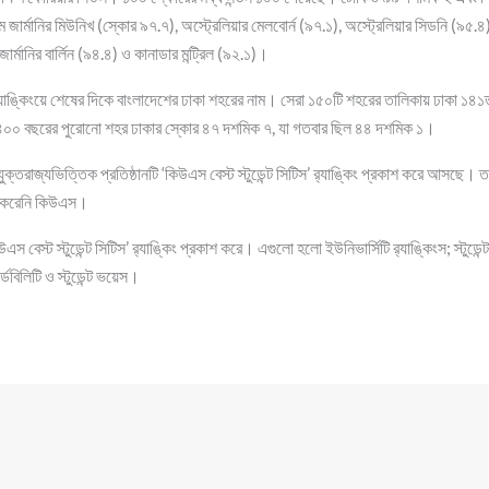
ার্মানির মিউনিখ (স্কোর ৯৭.৭), অস্ট্রেলিয়ার মেলবোর্ন (৯৭.১), অস্ট্রেলিয়ার সিডনি (৯৫.৪), 
জার্মানির বার্লিন (৯৪.৪) ও কানাডার মন্ট্রিল (৯২.১)।
স’ র‍্যাঙ্কিংয়ে শেষের দিকে বাংলাদেশের ঢাকা শহরের নাম। সেরা ১৫০টি শহরের তালিকায় ঢাকা 
 ৪০০ বছরের পুরোনো শহর ঢাকার স্কোর ৪৭ দশমিক ৭, যা গতবার ছিল ৪৪ দশমিক ১।
ক্তরাজ্যভিত্তিক প্রতিষ্ঠানটি ‘কিউএস বেস্ট স্টুডেন্ট সিটিস’ র‍্যাঙ্কিং প্রকাশ করে আসছ
াশ করেনি কিউএস।
 বেস্ট স্টুডেন্ট সিটিস’ র‍্যাঙ্কিং প্রকাশ করে। এগুলো হলো ইউনিভার্সিটি র‍্যাঙ্কিংস; স্টুডেন্ট 
েবিলিটি ও স্টুডেন্ট ভয়েস।