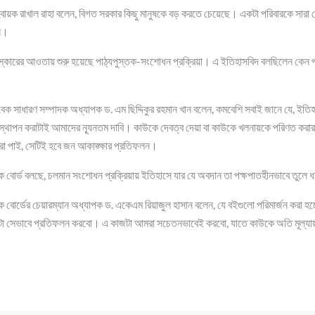
্বায়ক রাখাল রাহা বলেন, বিগত সরকার কিছু মানুষকে বড় করতে চেয়েছে। একটা পরিবারকে সারা দে
ি।
সংস্কারের আওতায় শুরু হয়েছে পাঠ্যপুস্তক-সংশোধন প্রক্রিয়া। এ ইতিহাসবিদ বলছিলেন কেন পা
বেক সাধারণ সম্পাদক অধ্যাপক ড. এম ছিদ্দিকুর রহমান খান বলেন, কমবেশি সবাই জানে যে, ই
স্থাপন করাটাই আমাদের ন্যূনতম দাবি। কাউকে দেবত্ব দেয়া বা কাউকে খলনায়কে পরিণত করা
া পাই, সেটিই হবে জন আকাঙ্ক্ষার প্রতিফলন।
্তক বোর্ড বলছে, চলমান সংশোধন প্রক্রিয়ায় ইতিহাসে যার যে অবদান তা পক্ষপাতহীনভাবে তুলে 
তক বোর্ডের চেয়ারম্যান অধ্যাপক ড. একেএম রিয়াজুল হাসান বলেন, যে বইগুলো পরিমার্জন করা হচ্
নটা সেভাবে প্রতিফলন করবো। এ কাজটা আমরা সচেতনভাবেই করবো, যাতে কাউকে অতি মূল্যায়