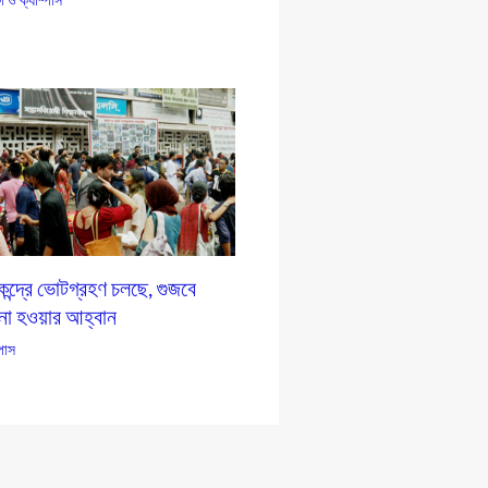
ন্দ্রে ভোটগ্রহণ চলছে, গুজবে
 না হওয়ার আহ্বান
্পাস