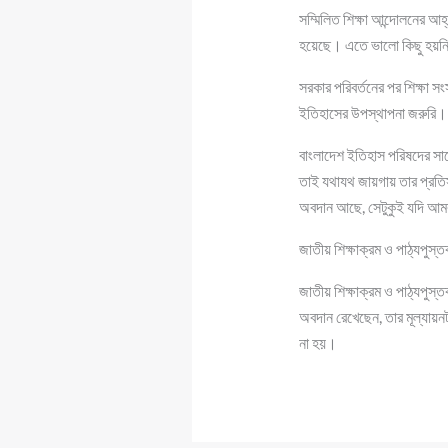
সম্মিলিত শিক্ষা আন্দোলনের আহ
হয়েছে। এতে ভালো কিছু হয়ন
সরকার পরিবর্তনের পর শিক্ষা 
ইতিহাসের উপস্থাপনা জরুরি।
বাংলাদেশ ইতিহাস পরিষদের সা
তাই যথাযথ জায়গায় তার প্রতি
অবদান আছে, সেটুকুই যদি আমর
জাতীয় শিক্ষাক্রম ও পাঠ্যপুস
জাতীয় শিক্ষাক্রম ও পাঠ্যপুস্
অবদান রেখেছেন, তার মূল্যায়
না হয়।