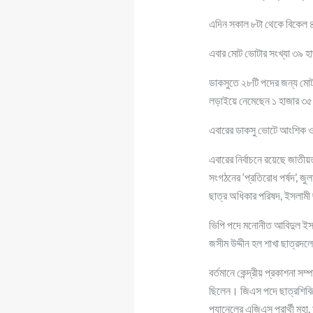
এদিন সকাল ৮টা থেকে বিকেল ৪টা
এবার মোট ভোটার সংখ্যা ৩৯ হ
ডাকসুতে ২৮টি পদের জন্য মোট
লড়াইয়ে নেমেছেন ১ হাজার ৩
এবারের ডাকসু ভোটে আংশিক ও পূ
এবারের নির্বাচনে রয়েছে জাতীয
সংগঠনের ‘প্রতিরোধ পর্ষদ’, জুল
ছাত্র অধিকার পরিষদ, ইসলামী
ভিপি পদে মনোনীত আবিদুল ইসলাম
জসীম উদ্দীন হল শাখা ছাত্রদ
বর্তমানে কেন্দ্রীয় প্রকাশনা 
ছিলেন। জিএস পদে ছাত্রশিবিরের
প্যানেলের এজিএস প্রার্থী মুহা