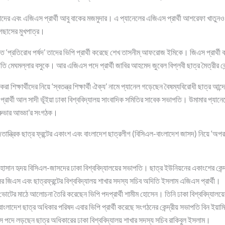
ল কাদের এবং এজিএস প্রার্থী আবু বাকের মজমুদার। এ প্যানেলের এজিএস প্রার্থী আশরেফা খাতুনও
াগছাসের মুখপাত্র।
ত ‘প্রতিরোধ পর্ষদ’ তাদের ভিপি প্রার্থী করেছে শেখ তাসনীম্ আফরোজ ইমিকে। জিএস প্রার্থী
াপতি মেঘমল্লার বসুকে। আর এজিএস পদে প্রার্থী জাবির আহমেদ জুবেল বিপ্লবী ছাত্র মৈত্রীর কে
ই করা শিক্ষার্থীদের নিয়ে ‘স্বতন্ত্র শিক্ষার্থী ঐক্য’ নামে প্যানেল গড়েছেন বৈষম্যবিরোধী ছাত্র 
ার্থী আল সাদী ভূঁইয়া ঢাকা বিশ্ববিদ্যালয় সাংবাদিক সমিতির সাবেক সভাপতি। উমামার প্যানে
গুরুভার আড্ডা’র সংগঠক।
ান্ত্রিক ছাত্র ফ্রন্টের একাংশ এবং বাংলাদেশ ছাত্রলীগ (বিসিএল-বাংলাদেশ জাসদ) নিয়ে ‘অপ
ম হাসান হৃদয় বিসিএল-জাসদের ঢাকা বিশ্ববিদ্যালয়ের সভাপতি। ছাত্র ইউনিয়নের একাংশের কেন্দ্
র জিএস এবং ছাত্রফ্রন্টের বিশ্ববিদ্যালয় শাখার সদস্য সচিব অদিতি ইসলাম এজিএস প্রার্থী।
 ভোটের মাঠে আলোচনা তৈরি করেছেন ভিপি পদপ্রার্থী শামীম হোসেন। তিনি ঢাকা বিশ্ববিদ্যালয়ের 
ংলাদেশ ছাত্র অধিকার পরিষদ এবার ভিপি প্রার্থী করেছে সংগঠনের কেন্দ্রীয় সভাপতি বিন ইয়
 পদে লড়ছেন ছাত্র অধিকারের ঢাকা বিশ্ববিদ্যালয় শাখার সদস্য সচিব রাকিবুল ইসলাম।