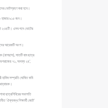
র্থীদের ভোটগ্রহণ করা হবে।
 ২০ হাজার ৯১৫ জন।
খ্যা ২৩৪টি। এসব পদে ভোটের
র্থীদের আরেকটি অংশ।
সদ (বাগছাস), সাতটি বাম ছাত্র
র ‘অপরাজেয় ৭১, অদম্য ২৪’,
ী হামিম সম্প্রতি ঘোষিত কবি
 আহ্বায়ক।
় শাখা ছাত্রশিবিরের সভাপতি
ত ‘ঐক্যবদ্ধ শিক্ষার্থী জোট’