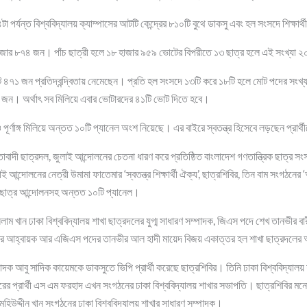
 পর্যন্ত বিশ্ববিদ্যালয় ক্যাম্পাসের আটটি কেন্দ্রের ৮১০টি বুথে ডাকসু এবং হল সংসদে শিক্ষা
াজার ৮৭৪ জন। পাঁচ ছাত্রী হলে ১৮ হাজার ৯৫৯ ভোটের বিপরীতে ১৩ ছাত্র হলে এই সংখ্যা
 ৪৭১ জন প্রতিদ্বন্দ্বিতায় নেমেছেন। প্রতি হল সংসদে ১৩টি করে ১৮টি হলে মোট পদের সং
৫ জন। অর্থাৎ সব মিলিয়ে এবার ভোটারদের ৪১টি ভোট দিতে হবে।
র্ণাঙ্গ মিলিয়ে অন্তত ১০টি প্যানেল অংশ নিয়েছে। এর বাইরে স্বতন্ত্র হিসেবে লড়ছেন প্রা
়তাবাদী ছাত্রদল, জুলাই আন্দোলনের চেতনা ধারণ করে প্রতিষ্ঠিত বাংলাদেশ গণতান্ত্রিক ছাত্র সং
াই আন্দোলনের নেত্রী উমামা ফাতেমার ‘স্বতন্ত্র শিক্ষার্থী ঐক্য’, ছাত্রশিবির, তিন বাম সংগঠনে
 ছাত্র আন্দোলনসহ অন্তত ১০টি প্যানেল।
 খান ঢাকা বিশ্ববিদ্যালয় শাখা ছাত্রদলের যুগ্ম সাধারণ সম্পাদক, জিএস পদে শেখ তানভীর বার
লের আহ্বায়ক আর এজিএস পদের তানভীর আল হাদী মায়েদ বিজয় একাত্তর হল শাখা ছাত্রদলের
সম্পাদক আবু সাদিক কায়েমকে ডাকসুতে ভিপি প্রার্থী করেছে ছাত্রশিবির। তিনি ঢাকা বিশ্ববিদ্যালয
 প্রার্থী এস এম ফরহাদ এখন সংগঠনের ঢাকা বিশ্ববিদ্যালয় শাখার সভাপতি। ছাত্রশিবির মনোনী
. মহিউদ্দীন খান সংগঠনের ঢাকা বিশ্ববিদ্যালয় শাখার সাধারণ সম্পাদক।