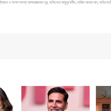
 নাট্যজন ও সংসদ সদস্য আসাদুজ্জামান নূর, অভিনেতা মামুনুর রশীদ, তারিক আনাম খান, অভিনেত্রী