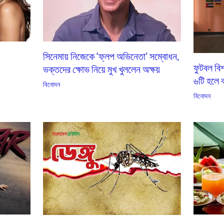
সিনেমায় নিজেকে ‘ফ্লপ অভিনেতা’ সম্বোধন,
ফুটবল বি
ভক্তদের ক্ষোভ নিয়ে মুখ খুললেন অক্ষয়
৬টি হলে ব
বিনোদন
বিনোদন