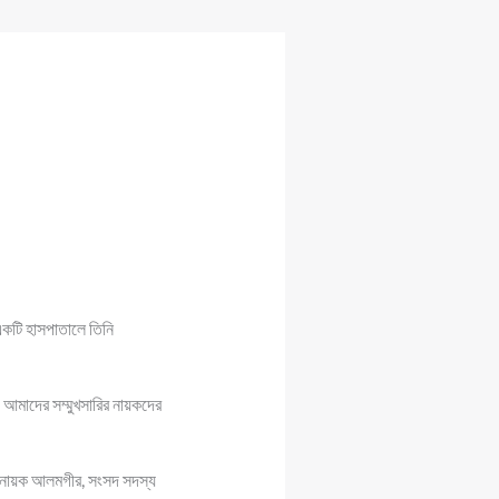
একটি হাসপাতালে তিনি
 আমাদের সম্মুখসারির নায়কদের
ত্রনায়ক আলমগীর, সংসদ সদস্য