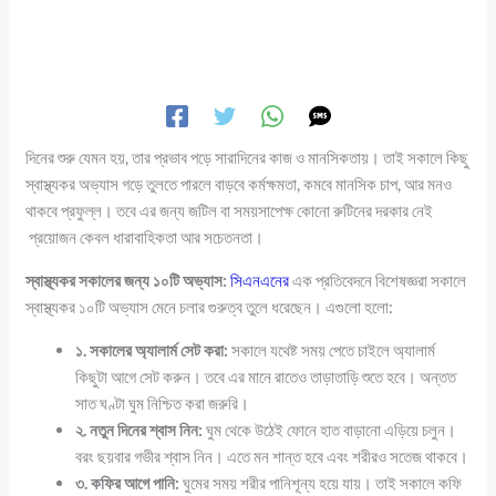
দিনের শুরু যেমন হয়, তার প্রভাব পড়ে সারাদিনের কাজ ও মানসিকতায়। তাই সকালে কিছু
স্বাস্থ্যকর অভ্যাস গড়ে তুলতে পারলে বাড়বে কর্মক্ষমতা, কমবে মানসিক চাপ, আর মনও
থাকবে প্রফুল্ল। তবে এর জন্য জটিল বা সময়সাপেক্ষ কোনো রুটিনের দরকার নেই
প্রয়োজন কেবল ধারাবাহিকতা আর সচেতনতা।
স্বাস্থ্যকর সকালের জন্য ১০টি অভ্যাস:
সিএনএনের
এক প্রতিবেদনে বিশেষজ্ঞরা সকালে
স্বাস্থ্যকর ১০টি অভ্যাস মেনে চলার গুরুত্ব তুলে ধরেছেন। এগুলো হলো:
১. সকালের অ্যালার্ম সেট করা:
সকালে যথেষ্ট সময় পেতে চাইলে অ্যালার্ম
কিছুটা আগে সেট করুন। তবে এর মানে রাতেও তাড়াতাড়ি শুতে হবে। অন্তত
সাত ঘণ্টা ঘুম নিশ্চিত করা জরুরি।
২. নতুন দিনের শ্বাস নিন:
ঘুম থেকে উঠেই ফোনে হাত বাড়ানো এড়িয়ে চলুন।
বরং ছয়বার গভীর শ্বাস নিন। এতে মন শান্ত হবে এবং শরীরও সতেজ থাকবে।
৩. কফির আগে পানি:
ঘুমের সময় শরীর পানিশূন্য হয়ে যায়। তাই সকালে কফি