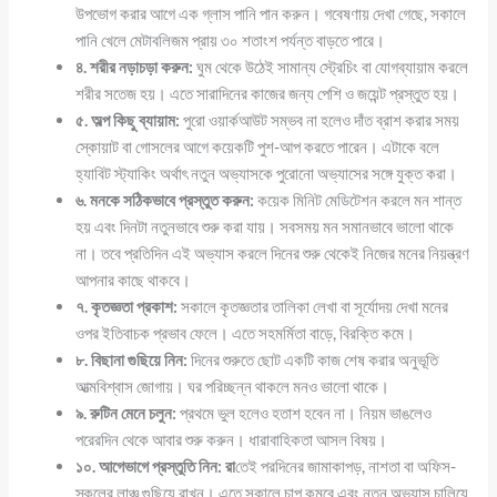
উপভোগ করার আগে এক গ্লাস পানি পান করুন। গবেষণায় দেখা গেছে, সকালে
পানি খেলে মেটাবলিজম প্রায় ৩০ শতাংশ পর্যন্ত বাড়তে পারে।
৪. শরীর নড়াচড়া করুন:
ঘুম থেকে উঠেই সামান্য স্ট্রেচিং বা যোগব্যায়াম করলে
শরীর সতেজ হয়। এতে সারাদিনের কাজের জন্য পেশি ও জয়েন্ট প্রস্তুত হয়।
৫. অল্প কিছু ব্যায়াম:
পুরো ওয়ার্কআউট সম্ভব না হলেও দাঁত ব্রাশ করার সময়
স্কোয়াট বা গোসলের আগে কয়েকটি পুশ-আপ করতে পারেন। এটাকে বলে
হ্যাবিট স্ট্যাকিং অর্থাৎ নতুন অভ্যাসকে পুরোনো অভ্যাসের সঙ্গে যুক্ত করা।
৬. মনকে সঠিকভাবে প্রস্তুত করুন:
কয়েক মিনিট মেডিটেশন করলে মন শান্ত
হয় এবং দিনটা নতুনভাবে শুরু করা যায়। সবসময় মন সমানভাবে ভালো থাকে
না। তবে প্রতিদিন এই অভ্যাস করলে দিনের শুরু থেকেই নিজের মনের নিয়ন্ত্রণ
আপনার কাছে থাকবে।
৭. কৃতজ্ঞতা প্রকাশ:
সকালে কৃতজ্ঞতার তালিকা লেখা বা সূর্যোদয় দেখা মনের
ওপর ইতিবাচক প্রভাব ফেলে। এতে সহমর্মিতা বাড়ে, বিরক্তি কমে।
৮. বিছানা গুছিয়ে নিন:
দিনের শুরুতে ছোট একটি কাজ শেষ করার অনুভূতি
আত্মবিশ্বাস জোগায়। ঘর পরিচ্ছন্ন থাকলে মনও ভালো থাকে।
৯. রুটিন মেনে চলুন:
প্রথমে ভুল হলেও হতাশ হবেন না। নিয়ম ভাঙলেও
পরেরদিন থেকে আবার শুরু করুন। ধারাবাহিকতা আসল বিষয়।
১০. আগেভাগে প্রস্তুতি নিন: রা
তেই পরদিনের জামাকাপড়, নাশতা বা অফিস-
স্কুলের লাঞ্চ গুছিয়ে রাখুন। এতে সকালে চাপ কমবে এবং নতুন অভ্যাস চালিয়ে