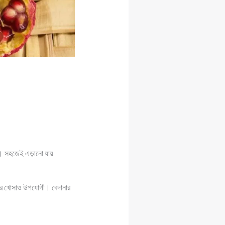
যায়। সহজেই এড়ানো যায়
নার খোসাও উপযোগী। বেদানার