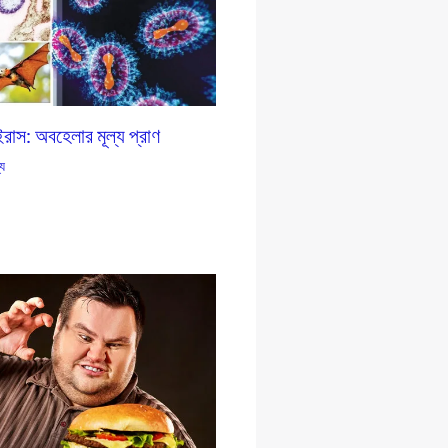
রাস: অবহেলার মূল্য প্রাণ
্য