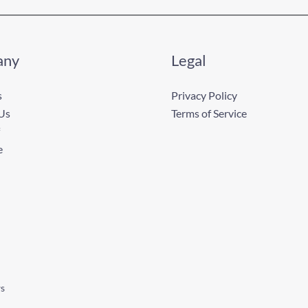
any
Legal
s
Privacy Policy
Us
Terms of Service
e
ws