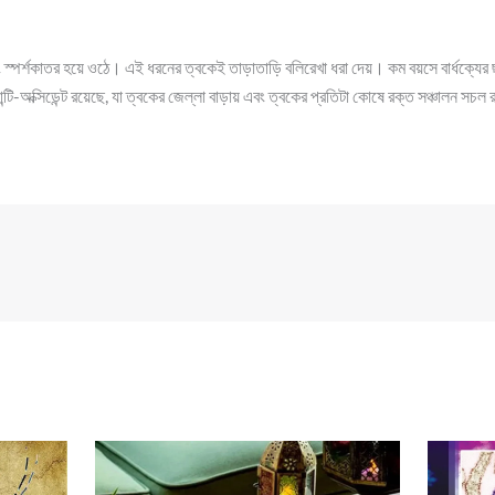
 স্পর্শকাতর হয়ে ওঠে। এই ধরনের ত্বকেই তাড়াতাড়ি বলিরেখা ধরা দেয়। কম বয়সে বার্ধক্যের 
্টি-অক্সিডেন্ট রয়েছে, যা ত্বকের জেল্লা বাড়ায় এবং ত্বকের প্রতিটা কোষে রক্ত সঞ্চালন সচল