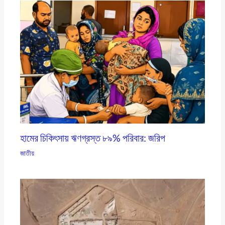
হামের চিকিৎসায় ঋণগ্রস্ত ৮৯% পরিবার: জরিপ
জাতীয়