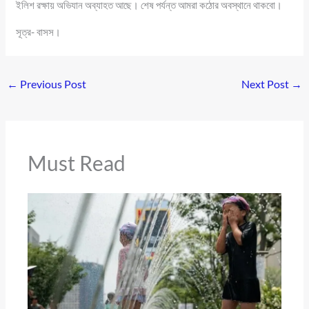
ইলিশ রক্ষায় অভিযান অব্যাহত আছে। শেষ পর্যন্ত আমরা কঠোর অবস্থানে থাকবো।
সূত্র- বাসস।
←
Previous Post
Next Post
→
Must Read