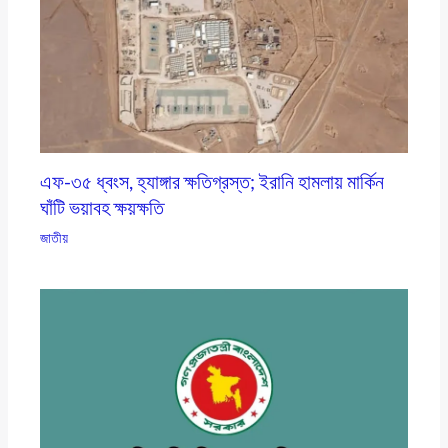
এফ-৩৫ ধ্বংস, হ্যাঙ্গার ক্ষতিগ্রস্ত; ইরানি হামলায় মার্কিন
ঘাঁটি ভয়াবহ ক্ষয়ক্ষতি
জাতীয়