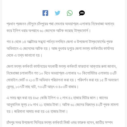
প্রধান প্রজনন মৌসুমে চাঁদপুরের পদ্মা মেঘনার অভয়াশ্রম এলাকায় নিষেধাজ্ঞা অমান্য
করে ইলিশ ধরার অপরাধে ৬১ জেলেকে আটক করেছে টাস্কফোর্স।
গত ৪ থেকে ১৪ অক্টোবর সন্ধ্যা পর্যন্ত দশদিনে জেলা ও উপজেলা টাস্কফোর্সের পৃথক
অভিযানে এ জেলেদের আটক হয়। আজ বুধবার দুপুরে জেলা মৎস্য কর্মকর্তার কার্যালয়
থেকে এ তথ্য জানানো হয়।
জেলা মৎস্য কর্মকর্তা কার্যালয়ের সহকারী মৎস্য কর্মকর্তা ফারহানা আক্তার রুমা জানান,
নিষেধাজ্ঞা চলাকালীন গত ১০ দিনে অভয়াশ্রম এলাকার ৭০ কিলোমিটার এলাকায় ৩২টি
মোবাইল কোর্ট ও ২১৩ টি অভিযান পরিচালনা করা হয়। পরিদর্শন করা হয় ১৫ টি অবতরণ
কেন্দ্র, ১৩৭টি মাছ ঘাট, ৭৩২টি আড়ৎ ও ৪০৩টি বাজার।
এ সময় জব্দ করা হয় ৪৯৫ কেজি ইলিশ ও ২ লাখ ৪২ হাজার মিটার জাল। জালের
আনুমানিক মূল্য ৫৯ লাখ ২১ হাজার টাকা। আটক ৬১ জেলের বিরুদ্ধে ৪২টি পৃথক মামলা
হয়। জরিমানা আদায় করা হয় ৩৪ হাজার টাকা।
চাঁদপুর সদর উপজেলা সিনিয়র মৎস্য কর্মকর্তা মির্জা ওমর ফারুক বলেন, জাতীয় সম্পদ