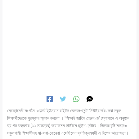
স্বেচ্ছাসেবী সংগঠন ‘ওয়ার্ল্ড হিউম্যান রাইটস ডেভেলপমেন্ট’ নিউইয়র্কের সেরা স্কুল
শিক্ষার্থীদেরকে পুরস্কার প্রদান করলো । ‘শিক্ষাই জাতির মেরুদণ্ড’ স্লোগানে এ অনুষ্ঠান
হয় গত শুক্রবার (১১ নভেম্বর) জ্যাকসন হাইটসে জুইশ সেন্টারে। দিনভর বৃষ্টি সত্বেও
স্কুলগামী শিক্ষার্থীসহ মা-বাবা-বোনেরা এসেছিলেন ব্যতিক্রমধর্মী এ বিশেষ আয়োজনে।