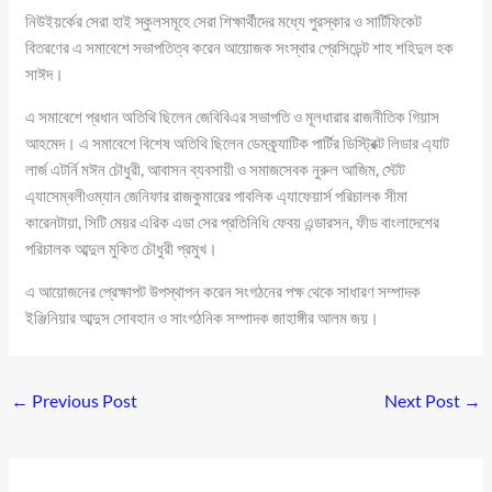
নিউইয়র্কের সেরা হাই স্কুলসমূহে সেরা শিক্ষার্থীদের মধ্যে পুরস্কার ও সার্টিফিকেট
বিতরণের এ সমাবেশে সভাপতিত্ব করেন আয়োজক সংস্থার প্রেসিডেন্ট শাহ শহিদুল হক
সাঈদ।
এ সমাবেশে প্রধান অতিথি ছিলেন জেবিবিএর সভাপতি ও মূলধারার রাজনীতিক গিয়াস
আহমেদ। এ সমাবেশে বিশেষ অতিথি ছিলেন ডেমক্র্যাটিক পার্টির ডিস্ট্রিক্ট লিডার এ্যাট
লার্জ এটর্নি মঈন চৌধুরী, আবাসন ব্যবসায়ী ও সমাজসেবক নুরুল আজিম, স্টেট
এ্যাসেম্বলীওম্যান জেনিফার রাজকুমারের পাবলিক এ্যাফেয়ার্স পরিচালক সীমা
কারেনটায়া, সিটি মেয়র এরিক এডা সের প্রতিনিধি ফেবয় এন্ডারসন, ফীড বাংলাদেশের
পরিচালক আব্দুল মুকিত চৌধুরী প্রমুখ।
এ আয়োজনের প্রেক্ষাপট উপস্থাপন করেন সংগঠনের পক্ষ থেকে সাধারণ সম্পাদক
ইঞ্জিনিয়ার আব্দুস সোবহান ও সাংগঠনিক সম্পাদক জাহাঙ্গীর আলম জয়।
←
Previous Post
Next Post
→