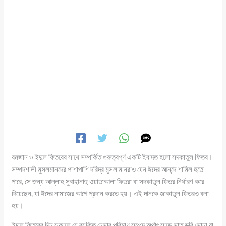
রমজান ও ইদুল ফিতরের সাথে সম্পর্কিত গুরুত্বপূর্ণ একটি ইবাদত হলো সদকাতুল ফিতর।
সম্পদশালী মুসলমানদের পাশাপাশি দরিদ্র মুসলামানরাও যেন ঈদের আনন্দে শামিল হতে
পারে, সে জন্য আল্লাহ সুবাহানাহু ওয়াতাআলা ফিতরা বা সদকাতুল ফিতর নির্ধারণ করে
দিয়েছেন, যা ঈদের নামাজের আগে প্রদান করতে হয়। এই দানকে জাকাতুল ফিতরও বলা
হয়।
ইদুল ফিতরের দিন সকালে যে ব্যক্তি নেসাব পরিমাণ সম্পদ অর্থাৎ সাড়ে সাত ভরি সোনা বা