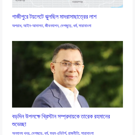
গাজীপুরে টয়লেটে ঝুলছিল মাদরাসাছাত্রের লাশ
অপরাধ
,
আইন-আদালত
,
জীবনযাপন
,
দেশজুড়ে
,
ধর্ম
,
সারাবাংলা
বড়দিন উপলক্ষে খ্রিস্টান সম্প্রদায়কে তারেক রহমানের
শুভেচ্ছা
অন্যান্য খবর
,
দেশজুড়ে
,
ধর্ম
,
ফ্রম এডিটর্স
,
রাজনীতি
,
সারাবাংলা