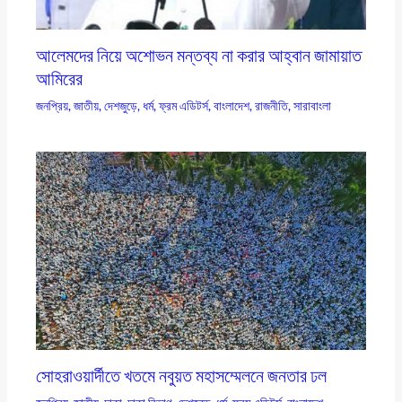
আলেমদের নিয়ে অশোভন মন্তব্য না করার আহ্বান জামায়াত
আমিরের
জনপ্রিয়
,
জাতীয়
,
দেশজুড়ে
,
ধর্ম
,
ফ্রম এডিটর্স
,
বাংলাদেশ
,
রাজনীতি
,
সারাবাংলা
সোহরাওয়ার্দীতে খতমে নবুয়ত মহাসম্মেলনে জনতার ঢল